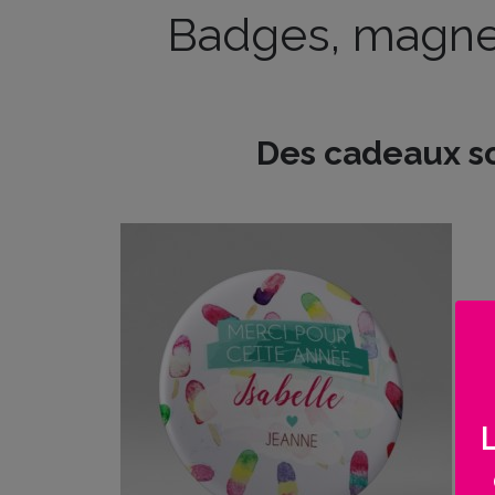
Badges, magnet
BOUTIQUE
Objets
personnalisés
Des cadeaux s
Annonce
Grossesse
Cadeaux
Témoins
Cadeaux
Maîtresses
/ Nounou /
Crèche