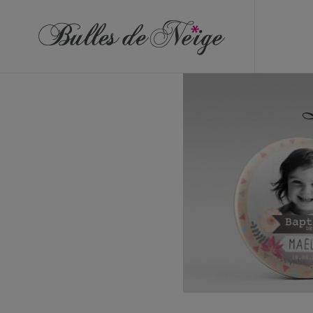
ÉVÉNEMENTS
Anniversaires
Baptêmes
Communions
EVJF
EVG
Mariages
Naissances
OBJETS