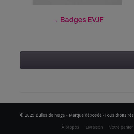
Me
contacter
→ Badges EVJF
Livraison
© 2025 Bulles de neige - Marque déposée -Tous droits rés
À propos
Livraison
Votre panier