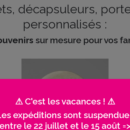
s, décapsuleurs, porte-
personnalisés :
ouvenirs
sur mesure pour vos fami
⚠ C'est les vacances ! ⚠
Les expéditions sont suspendue
entre le 22 juillet et le 15 août =