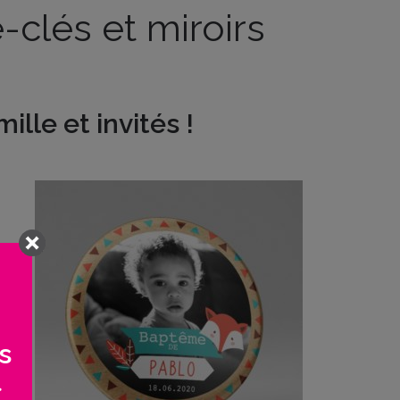
clés et miroirs
lle et invités !
s
>