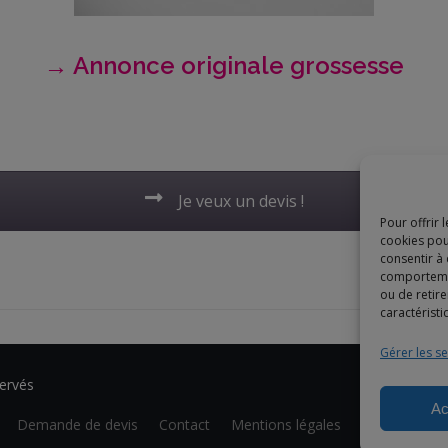
→ Annonce originale grossesse
Je veux un devis !
Pour offrir 
cookies pou
consentir à
comportement
ou de retire
caractéristi
Gérer les se
ervés
Ac
Demande de devis
Contact
Mentions légales
Création du s