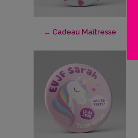
Famille
/
Enfants
→ Cadeau Maîtresse
Messages
rigolos
Noël
/
Fêtes
ACTU
Contact
Demande
de devis