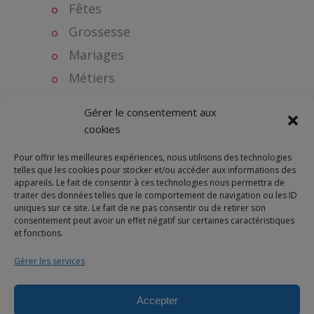
Fêtes
Grossesse
Mariages
Métiers
Naissance
Gérer le consentement aux
Objets personnalisés
cookies
Plan de table
Pour offrir les meilleures expériences, nous utilisons des technologies
Séries
telles que les cookies pour stocker et/ou accéder aux informations des
appareils. Le fait de consentir à ces technologies nous permettra de
Super témoin
traiter des données telles que le comportement de navigation ou les ID
uniques sur ce site. Le fait de ne pas consentir ou de retirer son
consentement peut avoir un effet négatif sur certaines caractéristiques
et fonctions.
Gérer les services
Accepter
© 2025 Bulles de neige - Marque déposée -Tous droits réservés