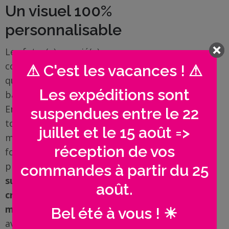
Un visuel 100%
personnalisable
Les futur(e)s marié(e)s me
contactent souvent parce
⚠ C'est les vacances ! ⚠
qu’ils ont repéré un modèle de
Les expéditions sont
badge sur la page
Mariages
.
En termes de modifications,
suspendues entre le 22
tout est possible :
juillet et le 15 août =>
modification de couleurs,
réception de vos
fonds, typo, motif, mix entre
plusieurs modèles… Mais
commandes à partir du 25
surtout
: je propose la
août.
création d’un visuel créé sur
mesure pour vous
, en accord
Bel été à vous ! ☀
avec votre thème, vos