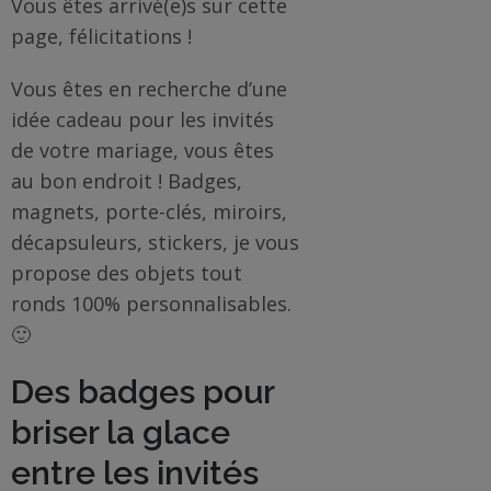
Vous êtes arrivé(e)s sur cette
page, félicitations !
BOUTIQUE
Vous êtes en recherche d’une
Objets
idée cadeau pour les invités
personnalisés
de votre mariage, vous êtes
au bon endroit ! Badges,
Annonce
magnets, porte-clés, miroirs,
Grossesse
décapsuleurs, stickers, je vous
Cadeaux
propose des objets tout
Témoins
ronds 100% personnalisables.
🙂
Cadeaux
Maîtresses
Des badges pour
/ Nounou /
briser la glace
Crèche
entre les invités