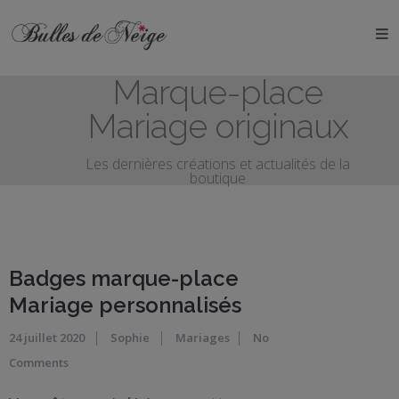
ÉVÉNEMENTS
Marque-place
Anniversaires
Mariage originaux
Baptêmes
Les dernières créations et actualités de la
boutique
Communions
EVJF
EVG
Badges marque-place
Mariage personnalisés
Mariages
24 juillet 2020
Sophie
Mariages
No
Naissances
Comments
OBJETS