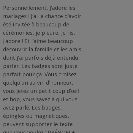
Famille
Personnellement, j’adore les
/
mariages ! J’ai la chance d’avoir
Enfants
été invitée à beaucoup de
Messages
cérémonies, je pleure, je ris,
rigolos
j’adore ! Et j’aime beaucoup
découvrir la famille et les amis
Noël
dont j’ai parfois déjà entendu
/
parler. Les badges sont juste
Fêtes
parfait pour ça. Vous croisez
quelqu’un au vin d’honneur,
ACTU
vous jetez un petit coup d’œil
et hop, vous savez à qui vous
Contact
avez parlé. Les badges,
Demande
épingles ou magnétiques,
de devis
peuvent supporter le texte
que vous voulez : PRÉNOM +