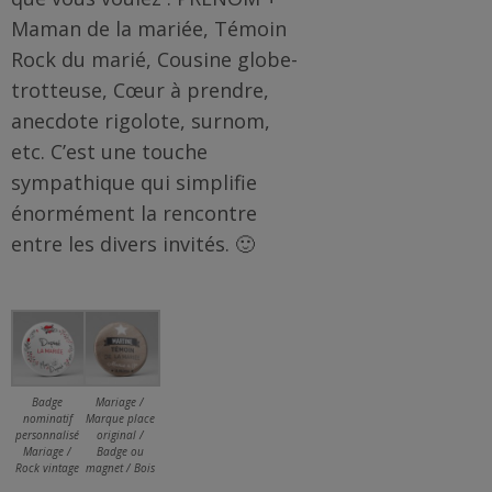
Me
Maman de la mariée, Témoin
contacter
Rock du marié, Cousine globe-
trotteuse, Cœur à prendre,
Livraison
anecdote rigolote, surnom,
etc. C’est une touche
sympathique qui simplifie
énormément la rencontre
entre les divers invités. 🙂
Badge
Mariage /
nominatif
Marque place
personnalisé
original /
Mariage /
Badge ou
Rock vintage
magnet / Bois