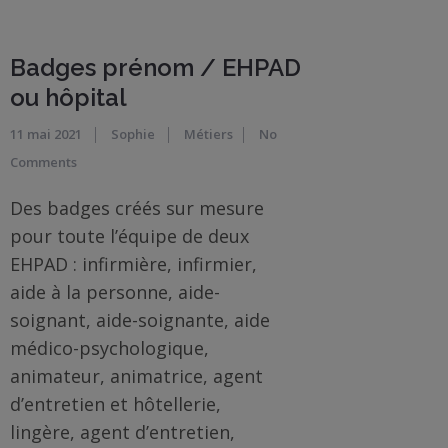
BOUTIQUE
Badges prénom / EHPAD
Objets
ou hôpital
personnalisés
11 mai 2021
Sophie
Métiers
No
Comments
Annonce
Grossesse
Des badges créés sur mesure
pour toute l’équipe de deux
Cadeaux
EHPAD : infirmière, infirmier,
Témoins
aide à la personne, aide-
soignant, aide-soignante, aide
Cadeaux
médico-psychologique,
Maîtresses
animateur, animatrice, agent
/ Nounou /
Crèche
d’entretien et hôtellerie,
lingère, agent d’entretien,