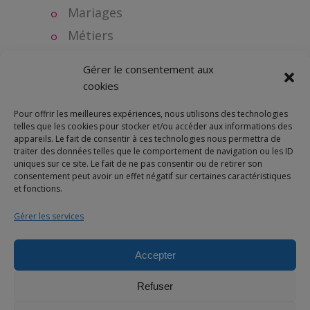
Mariages
Métiers
Naissance
Gérer le consentement aux
Objets personnalisés
cookies
Plan de table
Pour offrir les meilleures expériences, nous utilisons des technologies
Séries
telles que les cookies pour stocker et/ou accéder aux informations des
appareils. Le fait de consentir à ces technologies nous permettra de
Super témoin
traiter des données telles que le comportement de navigation ou les ID
uniques sur ce site. Le fait de ne pas consentir ou de retirer son
consentement peut avoir un effet négatif sur certaines caractéristiques
et fonctions.
Gérer les services
Accepter
© 2025 Bulles de neige - Marque déposée -Tous droits réservés
Refuser
À propos
Livraison
Votre panier
Demande de devis