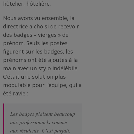
Famille
hôtelier, hôtelière.
/
Enfants
Nous avons vu ensemble, la
directrice a choisi de recevoir
Messages
des badges « vierges » de
rigolos
prénom. Seuls les postes
figurent sur les badges, les
Noël
prénoms ont été ajoutés à la
/
main avec un stylo indélébile.
Fêtes
C’était une solution plus
modulable pour l’équipe, qui a
ACTU
été ravie :
Contact
Les badges plaisent beaucoup
Demande
aux professionnels comme
de devis
aux résidents. C’est parfait.