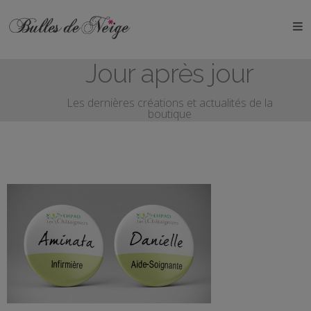
ÉVÉNEMENTS
Jour après jour
Anniversaires
Les dernières créations et actualités de la
Baptêmes
boutique
Communions
EVJF
EVG
Mariages
Naissances
Badge prénom infirmière aide soignante / Hôpital
OBJETS