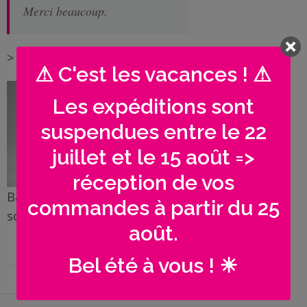
Me
Merci beaucoup.
contacter
>
En vente ici
Livraison
⚠ C'est les vacances ! ⚠
Les expéditions sont
suspendues entre le 22
juillet et le 15 août =>
réception de vos
Badge prénom infirmière aide
commandes à partir du 25
soignante / EHPAD
août.
Bel été à vous ! ☀