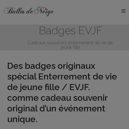
ÉVÉNEMENTS
Badges EVJF
Anniversaires
Cadeaux souvenirs enterrement de vie de
Baptêmes
jeune fille
Communions
Des badges originaux
EVJF
spécial Enterrement de vie
de jeune fille / EVJF.
EVG
comme cadeau souvenir
Mariages
original d’un événement
Naissances
unique.
OBJETS