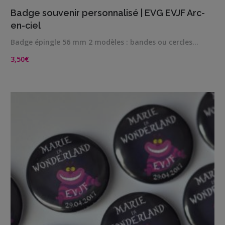
Famille
VIEW DETAILS
Badge souvenir personnalisé | EVG EVJF Arc-
/
en-ciel
Enfants
Badge épingle 56 mm 2 modèles : bandes ou cercles…
Messages
3,50
€
rigolos
Noël
/
Fêtes
ACTU
Contact
Demande
de devis