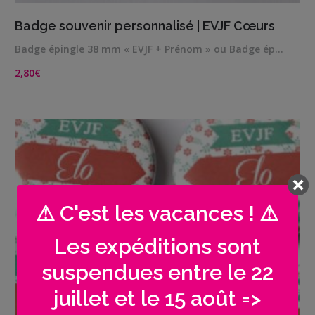
VIEW DETAILS
Badge souvenir personnalisé | EVJF Cœurs
Badge épingle 38 mm « EVJF + Prénom » ou Badge ép…
2,80
€
⚠ C'est les vacances ! ⚠
Les expéditions sont
suspendues entre le 22
juillet et le 15 août =>