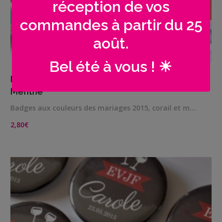
réception de vos
commandes à partir du 25
août.
Bel été à vous ! ☀
VIEW DETAILS
Badge souvenir personnalisé | EVJF Corail
Menthe
Badges aux couleurs des mariages 2015, corail et m…
2,80
€