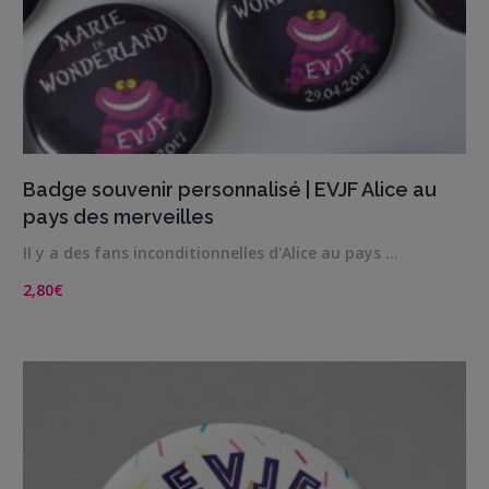
Me
contacter
Livraison
VIEW DETAILS
Badge souvenir personnalisé | EVJF Alice au
pays des merveilles
Il y a des fans inconditionnelles d'Alice au pays …
2,80
€