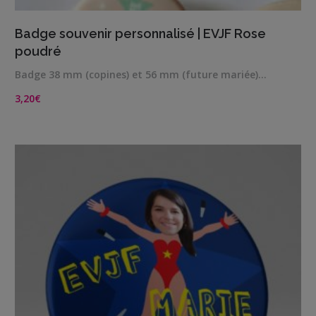
VIEW DETAILS
Badge souvenir personnalisé | EVJF Rose
poudré
Badge 38 mm (copines) et 56 mm (future mariée)…
3,20
€