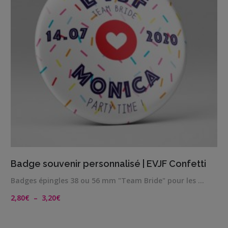
VIEW DETAILS
Badge souvenir personnalisé | EVJF Confetti
Badges épingles 38 ou 56 mm "Team Bride" pour les …
Plage
2,80
€
–
3,20
€
de
prix :