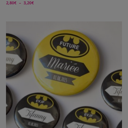
Plage
2,80
€
–
3,20
€
de
prix :
2,80€
à
3,20€