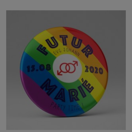
BOUTIQUE
Objets
personnalisés
Annonce
Grossesse
Cadeaux
Témoins
Cadeaux
Maîtresses
/ Nounou /
Crèche