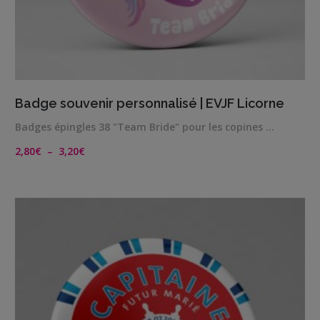
VIEW DETAILS
Badge souvenir personnalisé | EVJF Licorne
Badges épingles 38 "Team Bride" pour les copines …
Plage
2,80
€
–
3,20
€
de
prix :
2,80€
à
3,20€