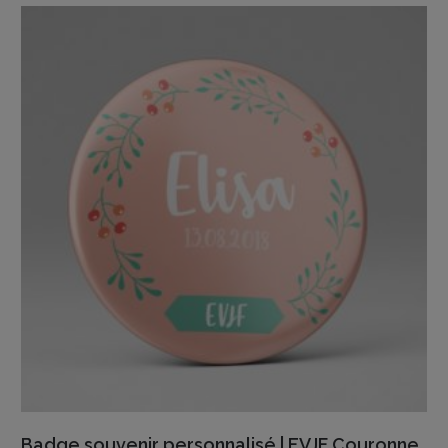
2,80€
à
3,20€
VIEW DETAILS
Badge souvenir personnalisé | EVJF Couronne