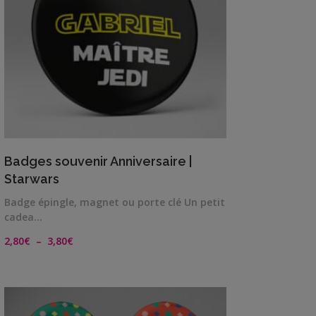
VIEW DETAILS
Badges souvenir Anniversaire |
Starwars
Badge épingle, magnet ou porte clé Un petit
cadea…
Plage
2,80
€
–
3,80
€
de
prix :
2,80€