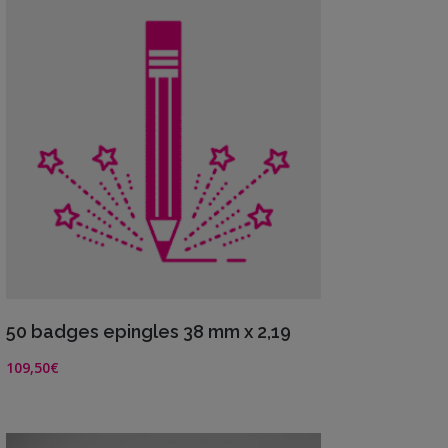
ancien
BOUTIQUE
Objets
personnalisés
Annonce
Grossesse
Cadeaux
Témoins
VIEW DETAILS
Cadeaux
50 badges epingles 38 mm x 2,19
Maîtresses
109,50
€
/ Nounou /
Crèche