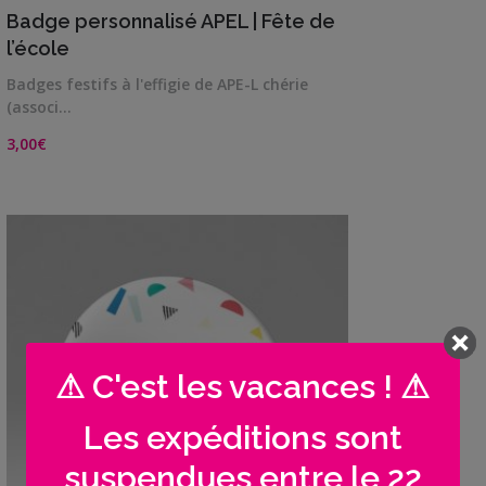
VIEW DETAILS
Badge personnalisé APEL | Fête de
l’école
Badges festifs à l'effigie de APE-L chérie
(associ…
3,00
€
⚠ C'est les vacances ! ⚠
Les expéditions sont
suspendues entre le 22