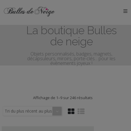
ÉVÉNEMENTS
La boutique Bulles
Anniversaires
de neige
Baptêmes
Objets personnalisés, badges, magnets,
décapsuleurs, miroirs, porte-clés... pour les
Communions
évènements joyeux !
EVJF
EVG
Trié
Affichage de 1–9 sur 246 résultats
Mariages
du
plus
Tri du plus récent au plus
récent
Naissances
ancien
au
plus
OBJETS