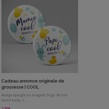
Famille
/
Enfants
Messages
rigolos
Noël
/
Fêtes
ACTU
VIEW DETAILS
Cadeau annonce originale de
Contact
grossesse | COOL
Demande
Badge épingle ou magnet frigo 38 mm
de devis
Motif body, t…
2,50
€