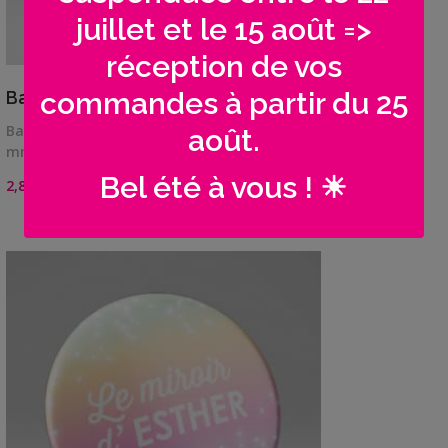
juillet et le 15 août =>
réception de vos
VIEW DETAILS
commandes à partir du 25
Badges Anniversaire | Color party !
Badge épingle ou magnet frigo 38 ou 56
août.
mmThème…
Bel été à vous ! ☀
Plage
2,80
€
–
3,70
€
de
prix :
2,80€
à
3,70€