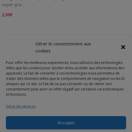
super gra…
2,50
€
Gérer le consentement aux
cookies
1
2
3
4
26
27
28
…
Pour offrir les meilleures expériences, nous utilisons des technologies
→
telles que les cookies pour stocker et/ou accéder aux informations des
appareils. Le fait de consentir à ces technologies nous permettra de
traiter des données telles que le comportement de navigation ou les ID
uniques sur ce site. Le fait de ne pas consentir ou de retirer son
consentement peut avoir un effet négatif sur certaines caractéristiques
et fonctions.
Gérer les services
Accepter
© 2025 Bulles de neige - Marque déposée -Tous droits réservés