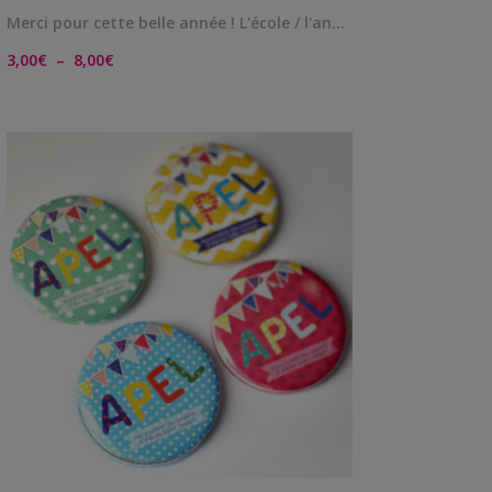
Merci pour cette belle année ! L'école / l'an…
Plage
3,00
€
–
8,00
€
de
prix :
3,00€
à
8,00€