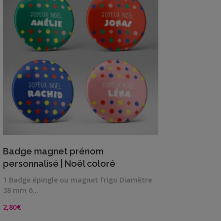
à
3,80€
VIEW DETAILS
Badge magnet prénom
personnalisé | Noël coloré
1 Badge épingle ou magnet frigo Diamètre
38 mm 6…
2,80
€