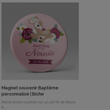
Famille
/
Enfants
Messages
rigolos
Noël
/
Fêtes
ACTU
Contact
VIEW DETAILS
Magnet souvenir Baptême
Demande
personnalisé | Biche
de devis
Petite biche couchée sur un joli lit de fleurs.
D…