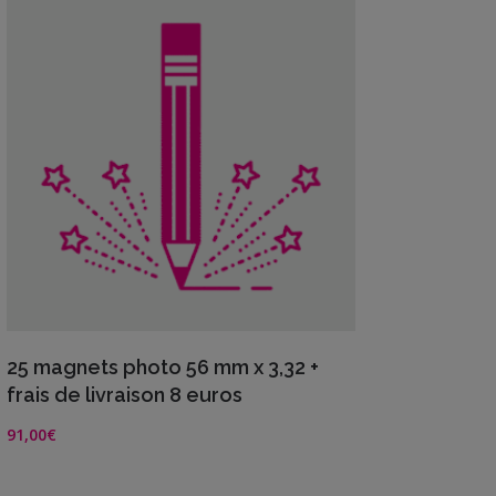
ancien
BOUTIQUE
Objets
personnalisés
Annonce
Grossesse
Cadeaux
Témoins
VIEW DETAILS
Cadeaux
25 magnets photo 56 mm x 3,32 +
Maîtresses
frais de livraison 8 euros
/ Nounou /
91,00
€
Crèche