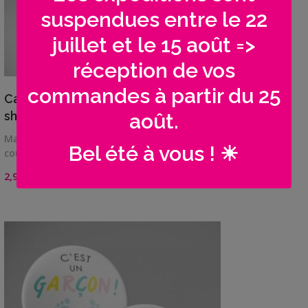
suspendues entre le 22
juillet et le 15 août =>
réception de vos
VIEW DETAILS
commandes à partir du 25
Cadeau annonce originale Baby-
shower | Fille garçon
août.
Magnet frigo 56 mm Moustache ou cœur,
Bel été à vous ! ☀
couleurs do…
2,90
€