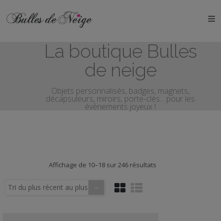
ÉVÉNEMENTS
La boutique Bulles
Anniversaires
de neige
Baptêmes
Objets personnalisés, badges, magnets,
décapsuleurs, miroirs, porte-clés... pour les
Communions
évènements joyeux !
EVJF
EVG
Trié
Affichage de 10–18 sur 246 résultats
Mariages
du
plus
Tri du plus récent au plus
récent
Naissances
ancien
au
plus
OBJETS