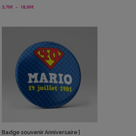
Me
Plage
3,70
€
–
18,00
€
contacter
de
prix :
Livraison
3,70€
à
18,00€
VIEW DETAILS
Badge souvenir Anniversaire |