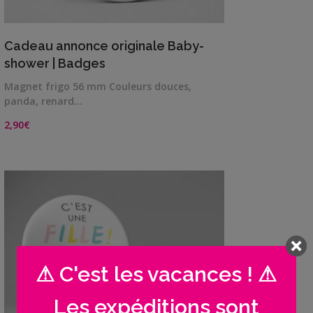
VIEW DETAILS
Cadeau annonce originale Baby-
shower | Badges
Magnet frigo 56 mm Couleurs douces,
panda, renard…
2,90
€
⚠ C'est les vacances ! ⚠
Les expéditions sont