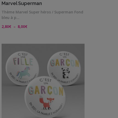
Marvel Superman
Thème Marvel Super héros / Superman Fond
bleu à p…
Plage
2,80
€
–
8,00
€
de
prix :
2,80€
à
8,00€