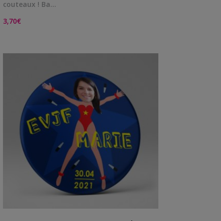
couteaux ! Ba…
3,70
€
VIEW DETAILS