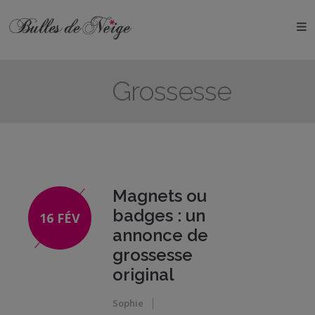
ÉVÉNEMENTS
Anniversaires
Grossesse
Baptêmes
Communions
EVJF
Magnets ou
EVG
badges : un
16 FÉV
annonce de
Mariages
grossesse
original
Naissances
Sophie
OBJETS