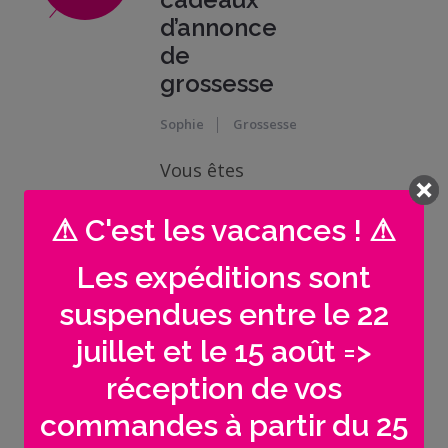
Me
d’annonce
contacter
de
grossesse
Livraison
Sophie
Grossesse
Vous êtes
enceinte ?
⚠ C'est les vacances ! ⚠
FÉLICITATIONS,
quelle bonne
Les expéditions sont
nouvelle ! Je
suspendues entre le 22
suis dans la
confidence,
juillet et le 15 août =>
mais pas
réception de vos
encore vos
commandes à partir du 25
proches ?