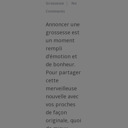
Grossesse
No
Comments
BOUTIQUE
Annoncer une
Objets
grossesse est
personnalisés
un moment
rempli
Annonce
d’émotion et
Grossesse
de bonheur.
Cadeaux
Pour partager
Témoins
cette
merveilleuse
Cadeaux
nouvelle avec
Maîtresses
vos proches
/ Nounou /
de façon
Crèche
originale, quoi