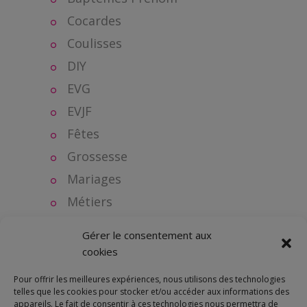
Cocardes
Coulisses
DIY
EVG
EVJF
Fêtes
Grossesse
Mariages
Métiers
Naissance
Gérer le consentement aux
Objets personnalisés
cookies
Plan de table
Pour offrir les meilleures expériences, nous utilisons des technologies
Séries
telles que les cookies pour stocker et/ou accéder aux informations des
appareils. Le fait de consentir à ces technologies nous permettra de