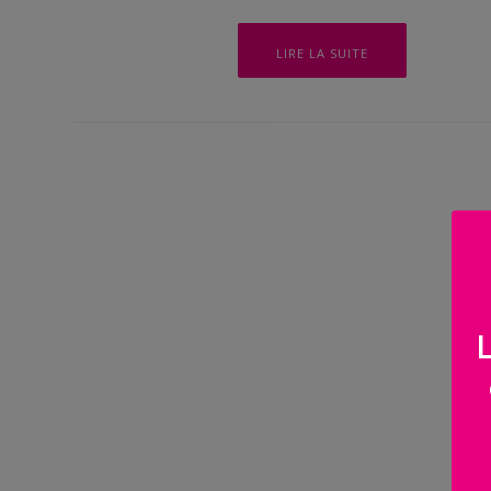
BOUTIQUE
LIRE LA SUITE
Objets
personnalisés
Annonce
Grossesse
Cadeaux
Témoins
Cadeaux
Maîtresses
/ Nounou /
Crèche