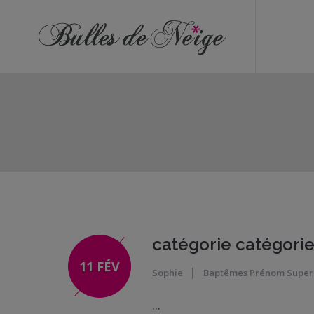
ÉVÉNEMENTS
Anniversaires
Baptêmes
Communions
EVJF
EVG
catégorie catégorie
Mariages
11 FÉV
Sophie
Baptêmes Prénom
Super
Naissances
...
OBJETS