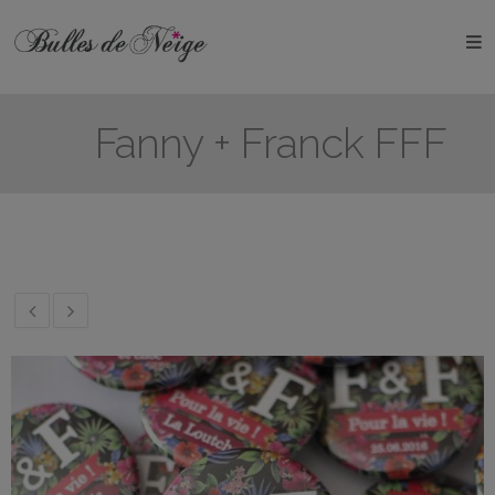
ÉVÉNEMENTS
Anniversaires
Fanny + Franck FFF
Baptêmes
Communions
EVJF
EVG
Mariages
Naissances
OBJETS