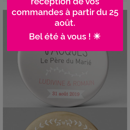
réception de vos
Me
commandes à partir du 25
contacter
août.
iage personnalisés | Guirlande lampions
Livraison
Bel été à vous ! ☀
iage personnalisés | Couronne Nature