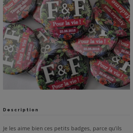
BOUTIQUE
Objets
personnalisés
Annonce
Grossesse
Cadeaux
Témoins
Cadeaux
Maîtresses
Description
/ Nounou /
Crèche
Je les aime bien ces petits badges, parce qu’ils