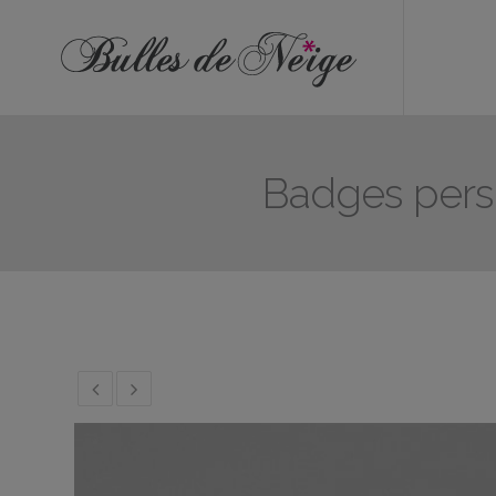
ÉVÉNEMENTS
Anniversaires
Baptêmes
Badges perso
Communions
EVJF
EVG
Mariages
Naissances
OBJETS