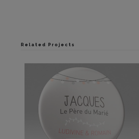
Related Projects
ges Mariage personnalisés | Guirlande lampio
Badges M
mariés