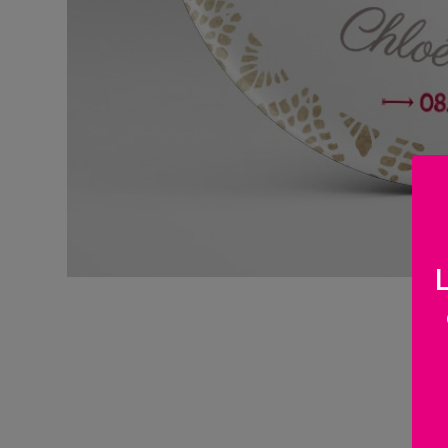
Famille
/
Enfants
Messages
rigolos
Noël
/
Fêtes
Badge marque place personnal
ACTU
Contact
Demande
de devis