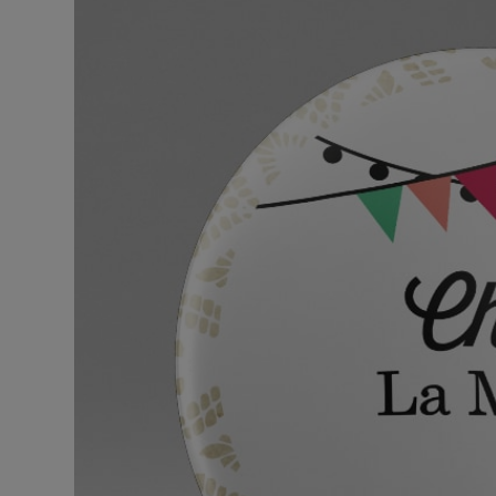
BOUTIQUE
Objets
personnalisés
Annonce
Grossesse
Cadeaux
Témoins
Cadeaux
Maîtresses
/ Nounou /
Crèche