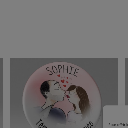
ns
ariage personnalisés | Illustration des
Romain + Mél
Pour offrir 