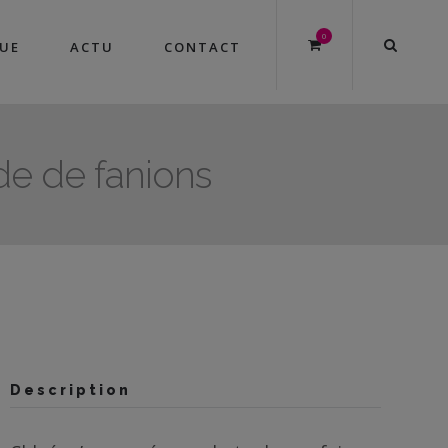
0
UE
ACTU
CONTACT
de de fanions
Description