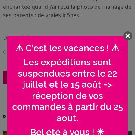
enchantée quand j’ai reçu la photo de mariage de
BOUTIQUE
ses parents : de vraies icônes !
Objets
personnalisés
Date Published :
2012
⚠ C'est les vacances ! ⚠
Annonce
Categories :
Anniversaire
Grossesse
Les expéditions sont
suspendues entre le 22
Cadeaux
LAUNCH PROJECT
Témoins
juillet et le 15 août =>
réception de vos
Cadeaux
commandes à partir du 25
Maîtresses
/ Nounou /
août.
Related Projects
Crèche
Bel été à vous ! ☀