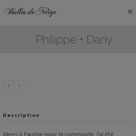
ÉVÉNEMENTS
Anniversaires
Philippe + Dany
Baptêmes
Communions
EVJF
EVG
Mariages
Description
Naissances
Merci à Pauline pour la commande. J’ai été
OBJETS