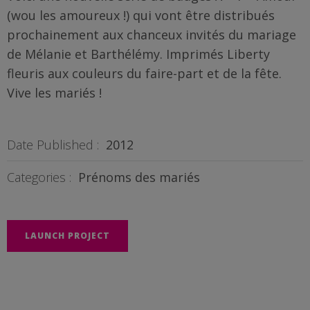
(wou les amoureux !) qui vont être distribués
BOUTIQUE
prochainement aux chanceux invités du mariage
de Mélanie et Barthélémy. Imprimés Liberty
Objets
fleuris aux couleurs du faire-part et de la fête.
personnalisés
Vive les mariés !
Annonce
Grossesse
Date Published :
2012
Cadeaux
Categories :
Prénoms des mariés
Témoins
Cadeaux
LAUNCH PROJECT
Maîtresses
/ Nounou /
Crèche