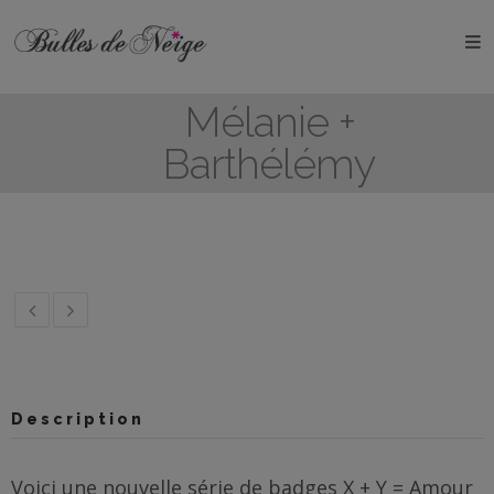
ÉVÉNEMENTS
Mélanie +
Anniversaires
Barthélémy
Baptêmes
Communions
EVJF
EVG
Mariages
Description
Naissances
Voici une nouvelle série de badges X + Y = Amour
OBJETS