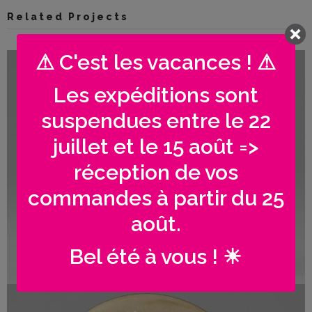
Famille
Related Projects
/
Enfants
⚠ C'est les vacances ! ⚠
Messages
iage personnalisés | Guirlande lampions
Les expéditions sont
rigolos
suspendues entre le 22
Noël
juillet et le 15 août =>
/
Fêtes
réception de vos
commandes à partir du 25
ACTU
août.
Contact
Bel été à vous ! ☀
Demande
de devis
iage personnalisés | Couronne Nature