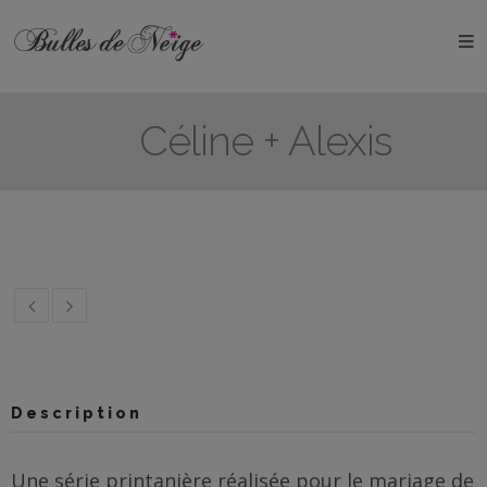
ÉVÉNEMENTS
Anniversaires
Céline + Alexis
Baptêmes
Communions
EVJF
EVG
Mariages
Description
Naissances
Une série printanière réalisée pour le mariage de
OBJETS