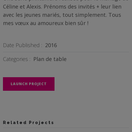
Céline et Alexis. Prénoms des invités + leur lien
BOUTIQUE
avec les jeunes mariés, tout simplement. Tous
mes vœux au amoureux bien sûr !
Objets
personnalisés
Date Published :
2016
Annonce
Grossesse
Categories :
Plan de table
Cadeaux
Témoins
LAUNCH PROJECT
Cadeaux
Maîtresses
/ Nounou /
Crèche
Related Projects