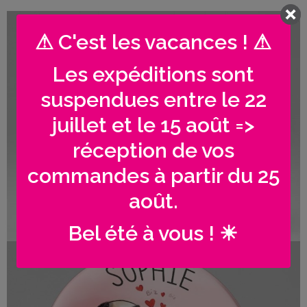
Famille
/
⚠ C'est les vacances ! ⚠
iage personnalisés | Guirlande lampions
Enfants
Les expéditions sont
Messages
rigolos
suspendues entre le 22
juillet et le 15 août =>
Noël
/
réception de vos
Fêtes
commandes à partir du 25
ACTU
août.
Contact
Bel été à vous ! ☀
Demande
age personnalisés | Illustration des mariés
de devis