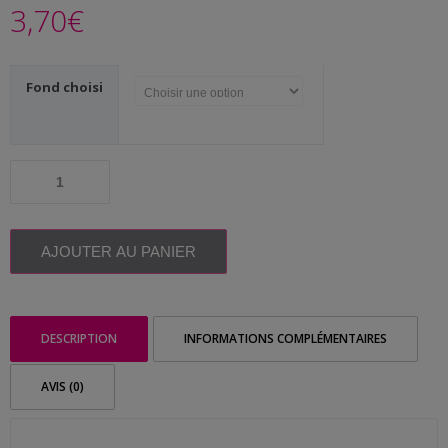
Me
3,70
€
contacter
Livraison
Fond choisi
quantité
de
Annonce
originale
personnalisée
AJOUTER AU PANIER
|
Naissance
Fleurs
DESCRIPTION
INFORMATIONS COMPLÉMENTAIRES
AVIS (0)