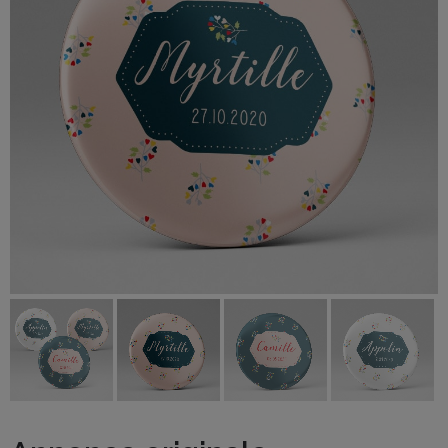
BOUTIQUE
Objets
personnalisés
Annonce
Grossesse
Cadeaux
Témoins
Cadeaux
Maîtresses
/ Nounou /
Crèche