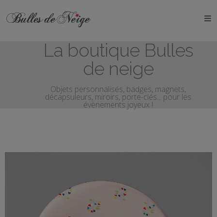
ÉVÉNEMENTS
La boutique Bulles
Anniversaires
de neige
Baptêmes
Objets personnalisés, badges, magnets,
décapsuleurs, miroirs, porte-clés... pour les
Communions
évènements joyeux !
EVJF
EVG
Mariages
Naissances
OBJETS