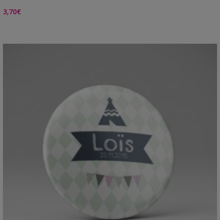
3,70
€