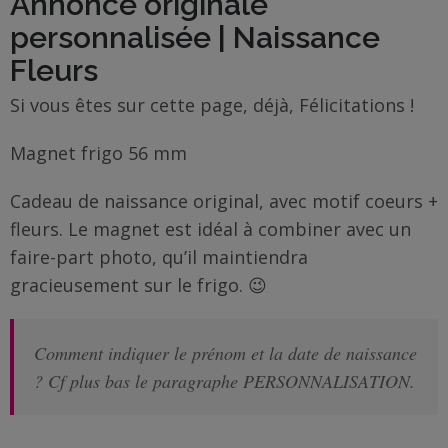
Annonce originale
Famille
/
personnalisée | Naissance
Enfants
Fleurs
Si vous êtes sur cette page, déjà, Félicitations !
Messages
rigolos
Magnet frigo 56 mm
Noël
Cadeau de naissance original, avec motif coeurs +
/
fleurs. Le magnet est idéal à combiner avec un
Fêtes
faire-part photo, qu’il maintiendra
gracieusement sur le frigo. 😉
ACTU
Contact
Comment indiquer le prénom et la date de naissance
? Cf plus bas le paragraphe PERSONNALISATION.
Demande
de devis