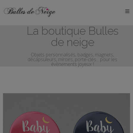
ÉVÉNEMENTS
La boutique Bulles
Anniversaires
de neige
Baptêmes
Objets personnalisés, badges, magnets,
décapsuleurs, miroirs, porte-clés... pour les
Communions
évènements joyeux !
EVJF
EVG
Mariages
Naissances
OBJETS