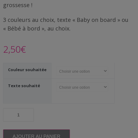
Famille
grossesse !
/
Enfants
3 couleurs au choix, texte « Baby on board » ou
« Bébé à bord », au choix.
Messages
rigolos
2,50
€
Noël
/
Couleur souhaitée
Fêtes
Texte souhaité
ACTU
Contact
quantité
Demande
de
Badge
de devis
femme
enceinte
AJOUTER AU PANIER