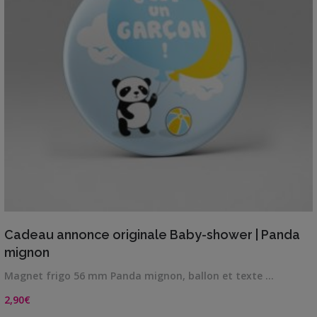
VIEW DETAILS
Cadeau annonce originale Baby-shower | Panda
mignon
Magnet frigo 56 mm Panda mignon, ballon et texte …
2,90
€