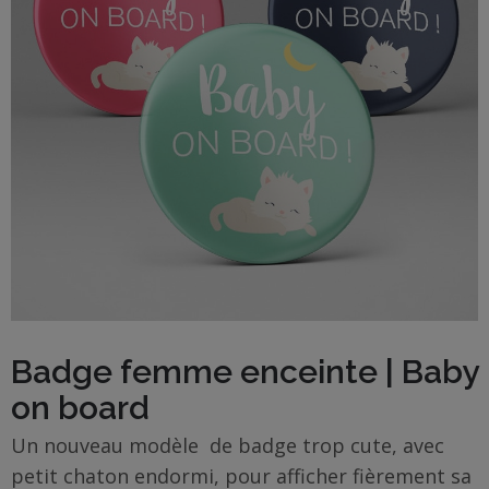
BOUTIQUE
Objets
personnalisés
Annonce
Grossesse
Cadeaux
Témoins
Cadeaux
Badge femme enceinte | Baby
Maîtresses
on board
/ Nounou /
Crèche
Un nouveau modèle de badge trop cute, avec
petit chaton endormi, pour afficher fièrement sa