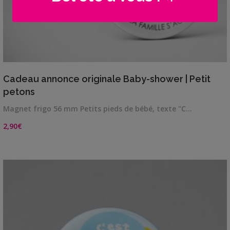
VIEW DETAILS
Cadeau annonce originale Baby-shower | Petit
petons
Magnet frigo 56 mm Petits pieds de bébé, texte "C…
2,90
€