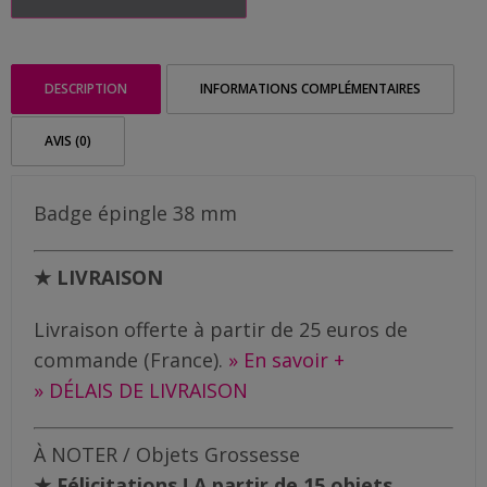
Me
|
Baby
contacter
on
board
DESCRIPTION
INFORMATIONS COMPLÉMENTAIRES
Livraison
AVIS (0)
Badge épingle 38 mm
★ LIVRAISON
Livraison offerte à partir de 25 euros de
commande (France).
» En savoir +
» DÉLAIS DE LIVRAISON
À NOTER / Objets Grossesse
★
Félicitations ! A partir de 15 objets