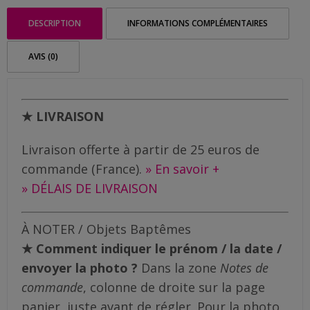
Vintage
Me
DESCRIPTION
INFORMATIONS COMPLÉMENTAIRES
contacter
AVIS (0)
Livraison
★ LIVRAISON
Livraison offerte à partir de 25 euros de
commande (France).
» En savoir +
» DÉLAIS DE LIVRAISON
À NOTER / Objets Baptêmes
★ Comment indiquer le prénom / la date /
envoyer la photo ?
Dans la zone
Notes de
commande
, colonne de droite sur la page
panier, juste avant de régler. Pour la photo,