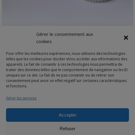
VIEW DETAILS
Gérer le consentement aux
Cadeaux parrain + marraine
cookies
Décapsuleur porte-clé 56 mm Miroir de poche 56 mm…
Pour offrir les meilleures expériences, nous utilisons des technologies
Plage
3,70
€
–
18,00
€
telles que les cookies pour stocker et/ou accéder aux informations des
de
appareils. Le fait de consentir à ces technologies nous permettra de
traiter des données telles que le comportement de navigation ou les ID
prix :
uniques sur ce site. Le fait de ne pas consentir ou de retirer son
3,70€
consentement peut avoir un effet négatif sur certaines caractéristiques
et fonctions.
à
18,00€
Gérer les services
Accepter
© 2025 Bulles de neige - Marque déposée -Tous droits réservés
Refuser
À propos
Livraison
Votre panier
Demande de devis