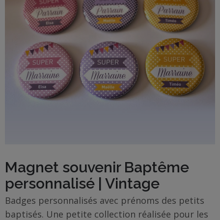
BOUTIQUE
Objets
personnalisés
Annonce
Grossesse
Cadeaux
Témoins
Cadeaux
Magnet souvenir Baptême
Maîtresses
personnalisé | Vintage
/ Nounou /
Crèche
Badges personnalisés avec prénoms des petits
baptisés. Une petite collection réalisée pour les