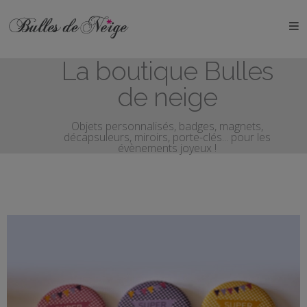
ÉVÉNEMENTS
La boutique Bulles
Anniversaires
de neige
Baptêmes
Objets personnalisés, badges, magnets,
décapsuleurs, miroirs, porte-clés... pour les
Communions
évènements joyeux !
EVJF
EVG
Mariages
Naissances
OBJETS