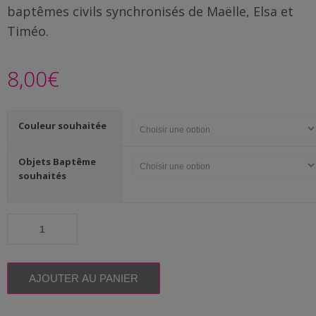
Famille
baptêmes civils synchronisés de Maëlle, Elsa et
/
Timéo.
Enfants
8,00
€
Messages
rigolos
Couleur souhaitée
Noël
/
Objets Baptême
Fêtes
souhaités
ACTU
quantité
Contact
de
Magnet
souvenir
Demande
Baptême
AJOUTER AU PANIER
de devis
personnalisé
|