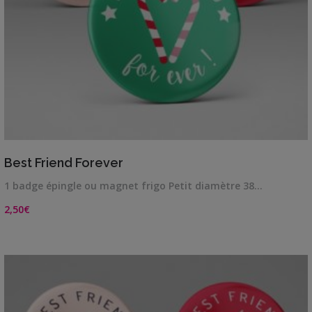
VIEW DETAILS
Best Friend Forever
1 badge épingle ou magnet frigo Petit diamètre 38…
2,50
€