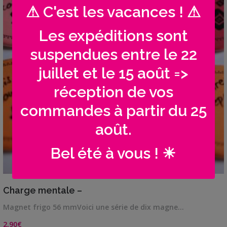
⚠ C'est les vacances ! ⚠
Les expéditions sont
suspendues entre le 22
juillet et le 15 août =>
réception de vos
commandes à partir du 25
août.
Bel été à vous ! ☀
VIEW DETAILS
Charge mentale –
Magnet frigo 56 mmVoici une série de dix magne…
2,90
€