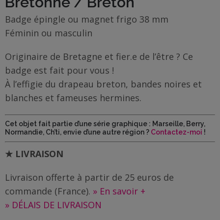
Bretonne / Breton
Famille
/
Badge épingle ou magnet frigo 38 mm
Enfants
Féminin ou masculin
Messages
Originaire de Bretagne et fier.e de l’être ? Ce
rigolos
badge est fait pour vous !
À l’effigie du drapeau breton, bandes noires et
Noël
blanches et fameuses hermines.
/
Fêtes
Cet objet fait partie d’une série graphique : Marseille, Berry,
Normandie, Ch’ti, envie d’une autre région ?
Contactez-moi
!
ACTU
★ LIVRAISON
Contact
Livraison offerte à partir de 25 euros de
Demande
commande (France).
» En savoir +
de devis
» DÉLAIS DE LIVRAISON