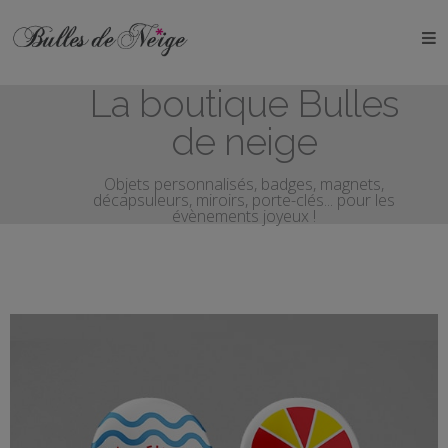
ÉVÉNEMENTS
La boutique Bulles
Anniversaires
de neige
Baptêmes
Objets personnalisés, badges, magnets,
décapsuleurs, miroirs, porte-clés... pour les
Communions
évènements joyeux !
EVJF
EVG
Mariages
Naissances
OBJETS