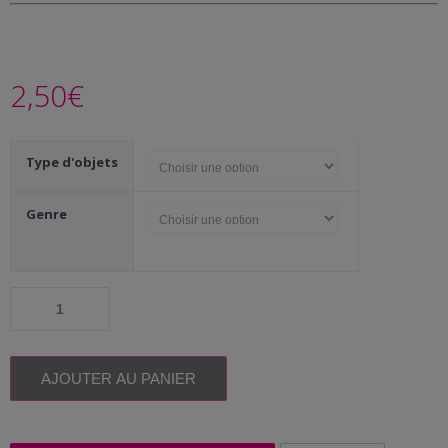
Me
contacter
Livraison
2,50
€
Type d'objets
Genre
quantité
de
Bretonne
/
Breton
AJOUTER AU PANIER