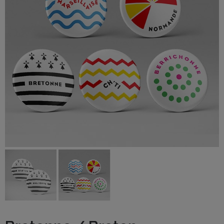
BOUTIQUE
Objets
personnalisés
Annonce
Grossesse
Cadeaux
Témoins
Cadeaux
Maîtresses
/ Nounou /
Crèche