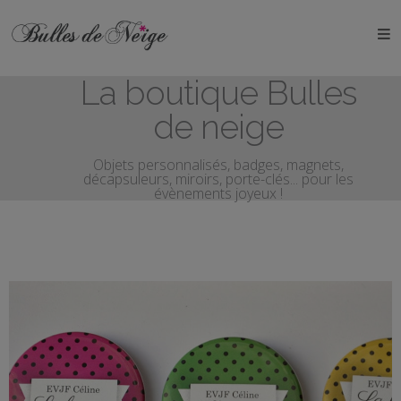
ÉVÉNEMENTS
La boutique Bulles
Anniversaires
de neige
Baptêmes
Objets personnalisés, badges, magnets,
décapsuleurs, miroirs, porte-clés... pour les
Communions
évènements joyeux !
EVJF
EVG
Mariages
Naissances
OBJETS