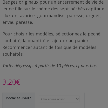
Famille
Badges originaux pour un enterrement de vie de
/
jeune fille sur le thème des sept péchés capitaux
Enfants
: luxure, avarice, gourmandise, paresse, orgueil,
envie, paresse.
Messages
rigolos
Pour choisir les modèles, sélectionnez le péché
souhaité, la quantité et ajouter au panier.
Noël
Recommencer autant de fois que de modèles
/
souhaités.
Fêtes
Tarifs dégressifs à partir de 10 pièces, cf plus bas
ACTU
3,20
€
Contact
Demande
Péché souhaité
de devis