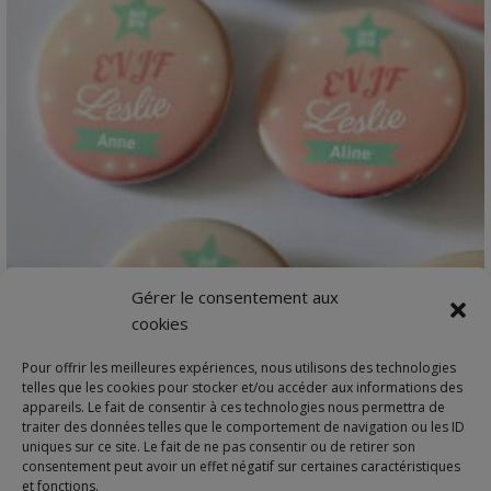
VIEW DETAILS
Gérer le consentement aux
Badge souvenir personnalisé | EVJF Rose poudré
cookies
Badge 38 mm (copines) et 56 mm (future mariée)…
Pour offrir les meilleures expériences, nous utilisons des technologies
3,20
€
telles que les cookies pour stocker et/ou accéder aux informations des
appareils. Le fait de consentir à ces technologies nous permettra de
traiter des données telles que le comportement de navigation ou les ID
uniques sur ce site. Le fait de ne pas consentir ou de retirer son
consentement peut avoir un effet négatif sur certaines caractéristiques
et fonctions.