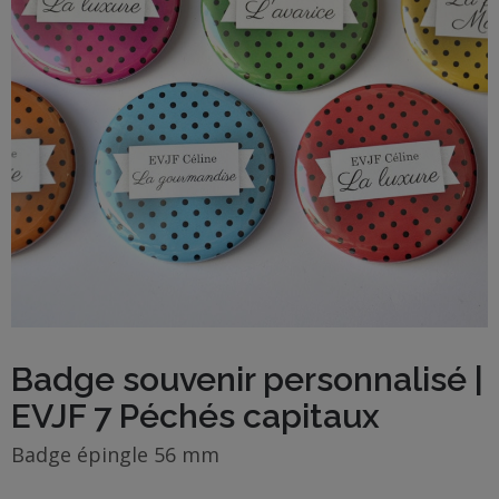
BOUTIQUE
Objets
personnalisés
Annonce
Grossesse
Cadeaux
Témoins
Cadeaux
Badge souvenir personnalisé |
Maîtresses
EVJF 7 Péchés capitaux
/ Nounou /
Crèche
Badge épingle 56 mm