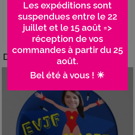
NB : les visuels, couleurs et motifs ne sont
Les expéditions sont
pas personnalisables
suspendues entre le 22
sauf indication contraire sur les fiches
produits
juillet et le 15 août =>
réception de vos
commandes à partir du 25
Dans le même genre...
août.
Bel été à vous ! ☀