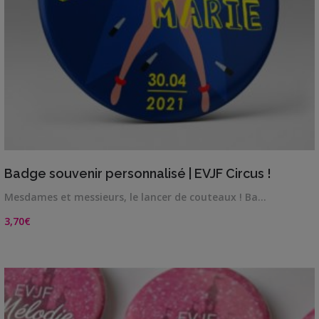
VIEW DETAILS
Badge souvenir personnalisé | EVJF Circus !
Mesdames et messieurs, le lancer de couteaux ! Ba…
3,70
€