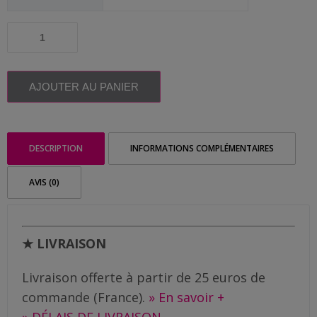
Me
contacter
quantité
de
Badge
Livraison
souvenir
personnalisé
AJOUTER AU PANIER
|
EVJF
7
Péchés
DESCRIPTION
INFORMATIONS COMPLÉMENTAIRES
capitaux
AVIS (0)
★ LIVRAISON
Livraison offerte à partir de 25 euros de
commande (France).
» En savoir +
» DÉLAIS DE LIVRAISON