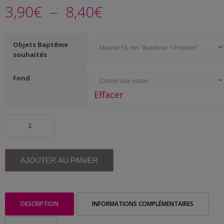
Me
Plage
3,90
€
–
8,40
€
contacter
de
Livraison
Objets Baptême
prix :
souhaités
3,90€
Fond
Effacer
à
quantité
8,40€
de
Aimant
souvenir
Baptême
AJOUTER AU PANIER
personnalisé
|
Nuage
photo
DESCRIPTION
INFORMATIONS COMPLÉMENTAIRES