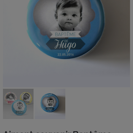
BOUTIQUE
Objets
personnalisés
Annonce
Grossesse
Cadeaux
Témoins
Cadeaux
Maîtresses
/ Nounou /
Crèche