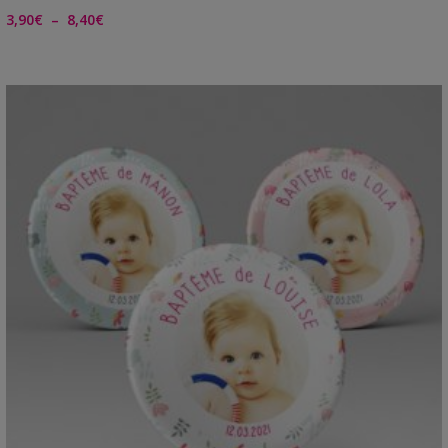
Plage
3,90
€
–
8,40
€
de
prix :
3,90€
à
8,40€