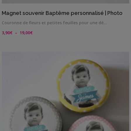
VIEW DETAILS
Magnet souvenir Baptême personnalisé | Photo
Couronne de fleurs et petites feuilles pour une dé…
Plage
3,90
€
–
19,00
€
de
prix :
3,90€
à
19,00€