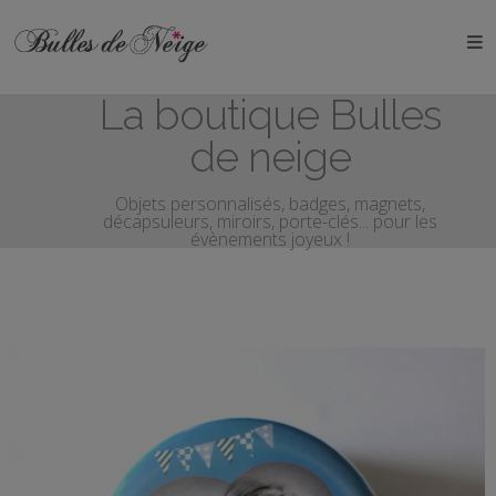
ÉVÉNEMENTS
La boutique Bulles
Anniversaires
de neige
Baptêmes
Objets personnalisés, badges, magnets,
décapsuleurs, miroirs, porte-clés... pour les
Communions
évènements joyeux !
EVJF
EVG
Mariages
Naissances
OBJETS