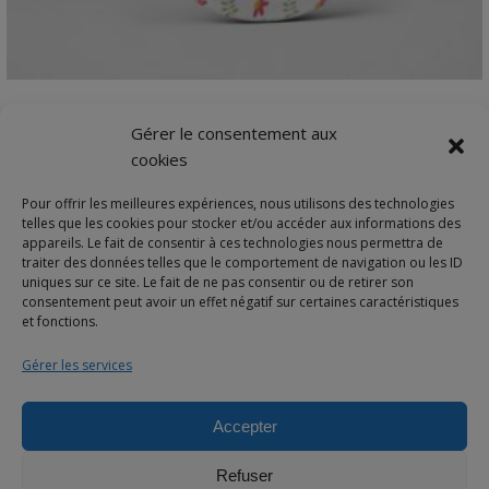
VIEW DETAILS
Magnet souvenir Baptême personnalisé | Photo
Gérer le consentement aux
Liberty
cookies
Fond au choix : blanc, bleu clair ou rose. Cadeau…
Pour offrir les meilleures expériences, nous utilisons des technologies
Plage
3,90
€
–
8,40
€
telles que les cookies pour stocker et/ou accéder aux informations des
de
appareils. Le fait de consentir à ces technologies nous permettra de
traiter des données telles que le comportement de navigation ou les ID
prix :
uniques sur ce site. Le fait de ne pas consentir ou de retirer son
3,90€
consentement peut avoir un effet négatif sur certaines caractéristiques
et fonctions.
à
8,40€
Gérer les services
Accepter
© 2025 Bulles de neige - Marque déposée -Tous droits réservés
Refuser
À propos
Livraison
Votre panier
Demande de devis