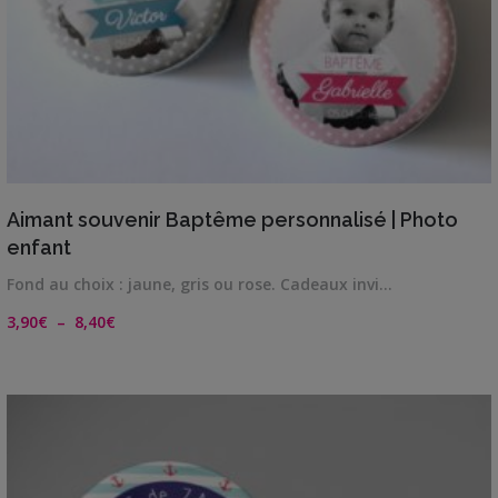
VIEW DETAILS
Aimant souvenir Baptême personnalisé | Photo
enfant
Fond au choix : jaune, gris ou rose. Cadeaux invi…
Plage
3,90
€
–
8,40
€
de
prix :
3,90€
à
8,40€