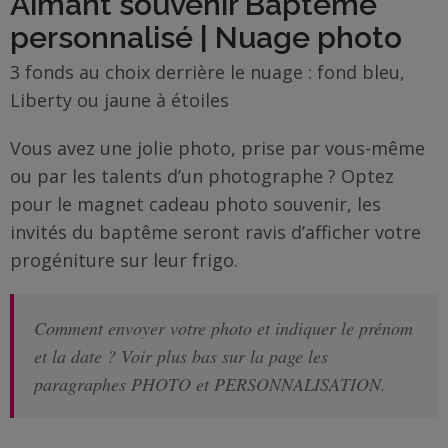
Aimant souvenir Baptême
Famille
/
personnalisé | Nuage photo
Enfants
3 fonds au choix derrière le nuage : fond bleu,
Liberty ou jaune à étoiles
Messages
rigolos
Vous avez une jolie photo, prise par vous-même
ou par les talents d’un photographe ? Optez
Noël
pour le magnet cadeau photo souvenir, les
/
invités du baptême seront ravis d’afficher votre
Fêtes
progéniture sur leur frigo.
ACTU
Comment envoyer votre photo et indiquer le prénom
Contact
et la date ? Voir plus bas sur la page les
Demande
paragraphes PHOTO et PERSONNALISATION.
de devis