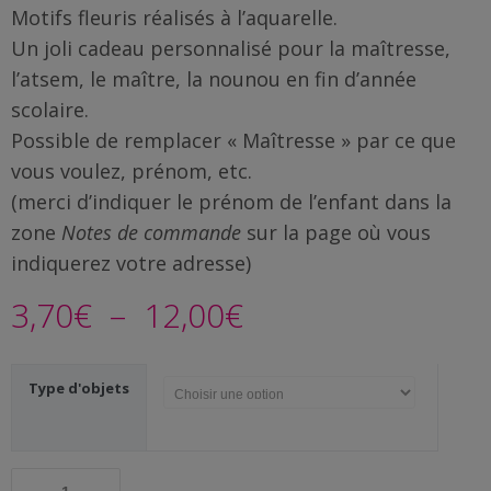
Famille
Motifs fleuris réalisés à l’aquarelle.
/
Un joli cadeau personnalisé pour la maîtresse,
Enfants
l’atsem, le maître, la nounou en fin d’année
scolaire.
Messages
Possible de remplacer « Maîtresse » par ce que
rigolos
vous voulez, prénom, etc.
Noël
(merci d’indiquer le prénom de l’enfant dans la
/
zone
Notes de commande
sur la page où vous
Fêtes
indiquerez votre adresse)
Plage
3,70
€
–
12,00
€
ACTU
de
Contact
Type d'objets
prix :
Demande
de devis
3,70€
quantité