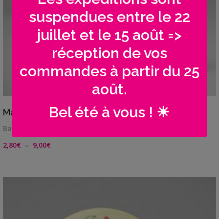
suspendues entre le 22
juillet et le 15 août =>
réception de vos
commandes à partir du 25
août.
VIEW DETAILS
Bel été à vous ! ☀
Magnet cadeau Maîtresse | Super collègue
Badge, magnet, décapsuleur ou miroir, petits cadea…
Plage
2,80
€
–
9,00
€
de
prix :
2,80€
à
9,00€