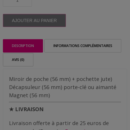
Me
de
à
Magnet
contacter
cadeau
12,00€
Maîtresse
AJOUTER AU PANIER
Livraison
|
Prénom
personnalisé
DESCRIPTION
INFORMATIONS COMPLÉMENTAIRES
AVIS (0)
Miroir de poche (56 mm) + pochette jute)
Décapsuleur (56 mm) porte-clé ou aimanté
Magnet (56 mm)
★ LIVRAISON
Livraison offerte à partir de 25 euros de