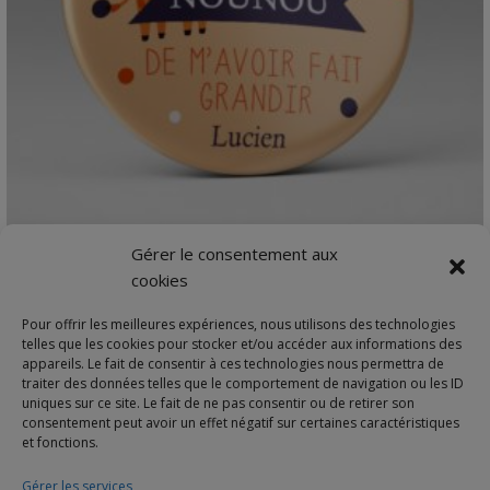
VIEW DETAILS
Gérer le consentement aux
Cadeau Nounou | Merci Girafe
cookies
Merci [prénom personnalisé] de m'avoir fait grandi…
Pour offrir les meilleures expériences, nous utilisons des technologies
Plage
3,70
€
–
12,00
€
telles que les cookies pour stocker et/ou accéder aux informations des
de
appareils. Le fait de consentir à ces technologies nous permettra de
traiter des données telles que le comportement de navigation ou les ID
prix :
uniques sur ce site. Le fait de ne pas consentir ou de retirer son
3,70€
consentement peut avoir un effet négatif sur certaines caractéristiques
et fonctions.
à
12,00€
Gérer les services