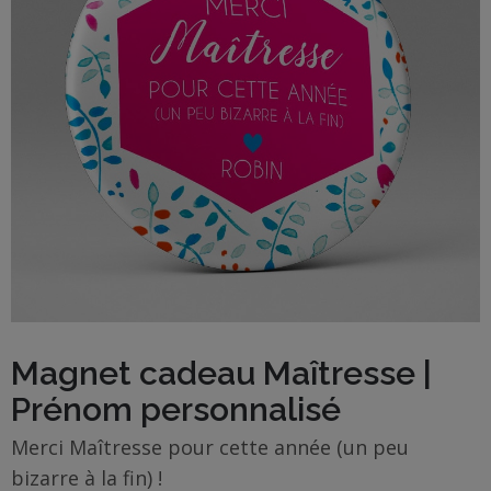
BOUTIQUE
Objets
personnalisés
Annonce
Grossesse
Cadeaux
Témoins
Cadeaux
Magnet cadeau Maîtresse |
Maîtresses
Prénom personnalisé
/ Nounou /
Crèche
Merci Maîtresse pour cette année (un peu
bizarre à la fin) !