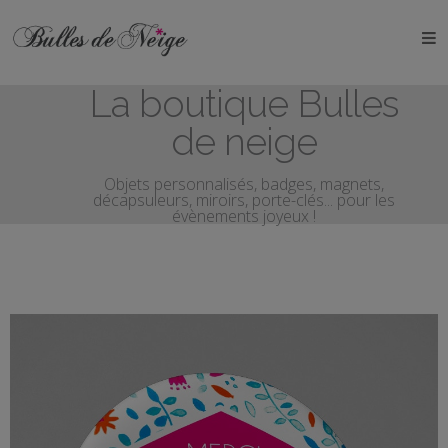
ÉVÉNEMENTS
La boutique Bulles
Anniversaires
de neige
Baptêmes
Objets personnalisés, badges, magnets,
décapsuleurs, miroirs, porte-clés... pour les
Communions
évènements joyeux !
EVJF
EVG
Mariages
Naissances
OBJETS