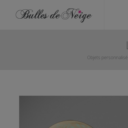
ÉVÉNEMENTS
Anniversaires
Baptêmes
Communions
Objets personnalisés
EVJF
EVG
Mariages
Naissances
OBJETS