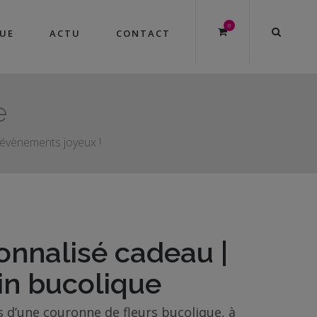
0
UE
ACTU
CONTACT
e
s évènements joyeux !
nnalisé cadeau |
in bucolique
s d’une couronne de fleurs bucolique, à