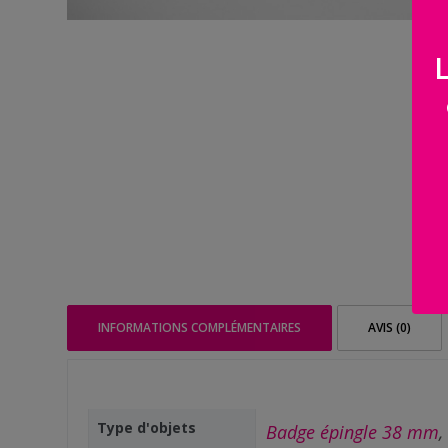
Famille
/
Enfants
Messages
rigolos
Noël
/
Fêtes
ACTU
INFORMATIONS COMPLÉMENTAIRES
AVIS (0)
Contact
Demande
de devis
Type d'objets
Badge épingle 38 mm
,