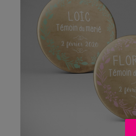
BOUTIQUE
Objets
personnalisés
Annonce
Grossesse
Cadeaux
Témoins
Cadeaux
Maîtresses
/ Nounou /
Crèche