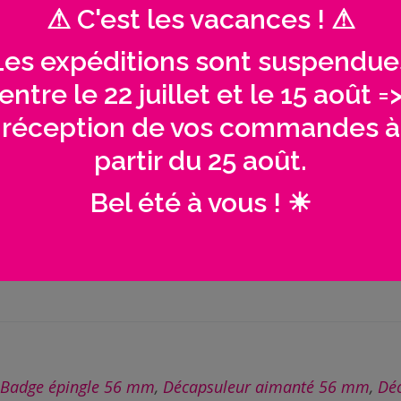
Plage
3,20
€
–
8,50
€
⚠ C'est les vacances ! ⚠
de
Les expéditions sont suspendue
Type d'objets
prix :
entre le 22 juillet et le 15 août =
3,20€
réception de vos commandes à
à
quantité
partir du 25 août.
de
8,50€
Badge
Bel été à vous ! ☀
personnalisé
cadeau
AJOUTER AU PANIER
|
Super
témoin
bucolique
Badge épingle 56 mm
,
Décapsuleur aimanté 56 mm
,
Dé