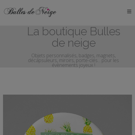
ÉVÉNEMENTS
La boutique Bulles
Anniversaires
de neige
Baptêmes
Objets personnalisés, badges, magnets,
décapsuleurs, miroirs, porte-clés... pour les
Communions
évènements joyeux !
EVJF
EVG
Mariages
Naissances
OBJETS