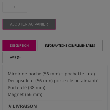
3,70€
Me
quantité
contacter
de
à
Magnet
cadeau
Livraison
12,00€
Maître
AJOUTER AU PANIER
|
Ananas
DESCRIPTION
INFORMATIONS COMPLÉMENTAIRES
AVIS (0)
Miroir de poche (56 mm) + pochette jute)
Décapsuleur (56 mm) porte-clé ou aimanté
Porte-clé (38 mm)
Magnet (56 mm)
★ LIVRAISON