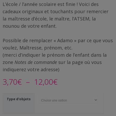
Famille
L’école / l’année scolaire est finie ! Voici des
/
cadeaux originaux et touchants pour remercier
Enfants
la maîtresse d’école, le maître, l’ATSEM, la
nounou de votre enfant.
Messages
rigolos
Possible de remplacer « Adamo » par ce que vous
Noël
voulez, Maîtresse, prénom, etc.
/
(merci d’indiquer le prénom de l’enfant dans la
Fêtes
zone
Notes de commande
sur la page où vous
indiquerez votre adresse)
ACTU
Plage
3,70
€
–
12,00
€
Contact
de
Demande
Type d'objets
prix :
de devis