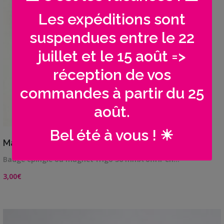
Les expéditions sont
suspendues entre le 22
juillet et le 15 août =>
réception de vos
commandes à partir du 25
août.
Bel été à vous ! ☀
VIEW DETAILS
Maîtresse / Maître / ATSEM…
Badge épingle ou magnet frigo 56 mmA offrir en…
3,00
€