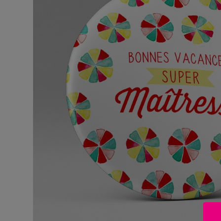
BOUTIQUE
Objets
personnalisés
Annonce
Grossesse
Cadeaux
Témoins
Cadeaux
Maîtresses
/ Nounou /
Crèche