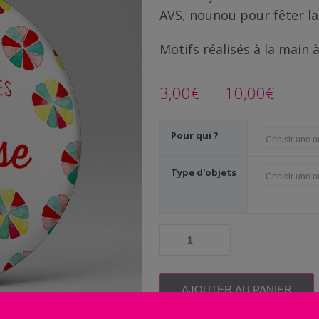
AVS, nounou pour fêter la 
Motifs réalisés à la main à
Plage
3,00
€
–
10,00
€
de
Pour qui ?
prix :
3,00€
Type d'objets
à
10,00
quantité
de
Cadeau
Maitre
Maîtresse
AJOUTER AU PANIER
|
Bonnes