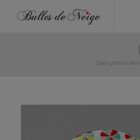
ÉVÉNEMENTS
Anniversaires
Baptêmes
Communions
Objets personnalisés
EVJF
EVG
Mariages
Naissances
OBJETS