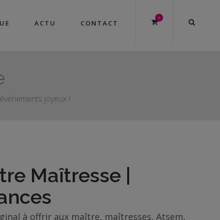
0
UE
ACTU
CONTACT
e
s évènements joyeux !
re Maîtresse |
ances
iginal à offrir aux maître, maîtresses, Atsem,