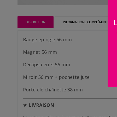
Famille
/
Enfants
DESCRIPTION
INFORMATIONS COMPLÉMENTAIRES
Messages
rigolos
Badge épingle 56 mm
Noël
Magnet 56 mm
/
Fêtes
Décapsuleurs 56 mm
ACTU
Miroir 56 mm + pochette jute
Contact
Porte-clé chaînette 38 mm
Demande
★ LIVRAISON
de devis