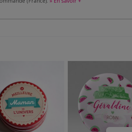
e commande (France).
» En savoir +