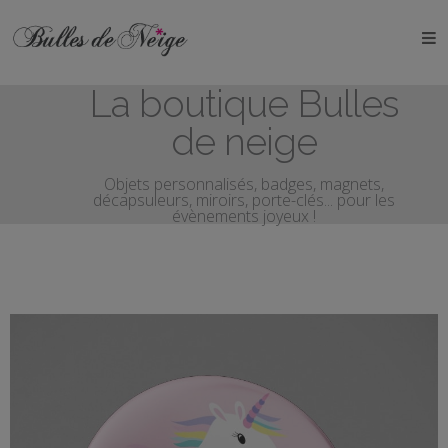
ÉVÉNEMENTS
La boutique Bulles
Anniversaires
de neige
Baptêmes
Objets personnalisés, badges, magnets,
décapsuleurs, miroirs, porte-clés... pour les
Communions
évènements joyeux !
EVJF
EVG
Mariages
Naissances
OBJETS