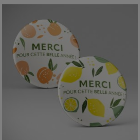
prix :
3,70€
à
12,00€