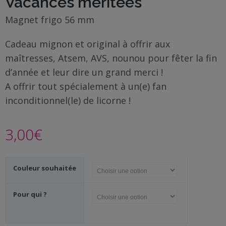
Vacances méritées
Famille
/
Magnet frigo 56 mm
Enfants
Cadeau mignon et original à offrir aux
Messages
maîtresses, Atsem, AVS, nounou pour fêter la fin
rigolos
d’année et leur dire un grand merci !
A offrir tout spécialement à un(e) fan
Noël
inconditionnel(le) de licorne !
/
Fêtes
3,00
€
ACTU
Contact
Couleur souhaitée
Demande
Pour qui ?
de devis