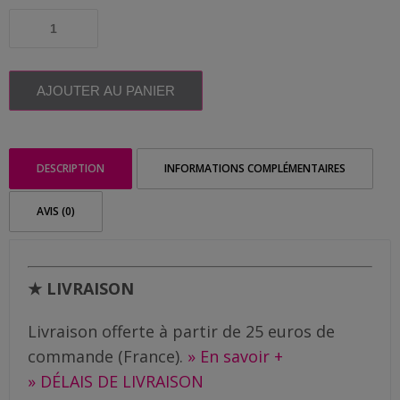
Me
quantité
contacter
de
Vacances
méritées
Livraison
AJOUTER AU PANIER
DESCRIPTION
INFORMATIONS COMPLÉMENTAIRES
AVIS (0)
★ LIVRAISON
Livraison offerte à partir de 25 euros de
commande (France).
» En savoir +
» DÉLAIS DE LIVRAISON