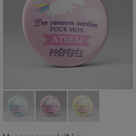
BOUTIQUE
Objets
personnalisés
Annonce
Grossesse
Cadeaux
Témoins
Cadeaux
Maîtresses
/ Nounou /
Crèche