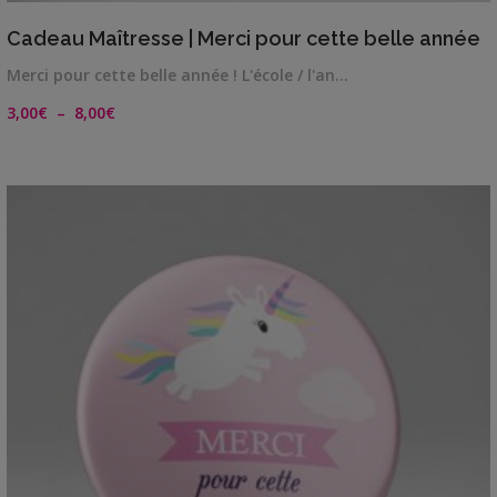
VIEW DETAILS
Cadeau Maîtresse | Merci pour cette belle année
Merci pour cette belle année ! L'école / l'an…
Plage
3,00
€
–
8,00
€
de
prix :
3,00€
à
8,00€