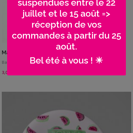
suspendues entre le 22
juillet et le 15 août =>
réception de vos
commandes à partir du 25
août.
VIEW DETAILS
Maîtresse / Maître / ATSEM…
Bel été à vous ! ☀
Badge épingle ou magnet frigo 56 mmA offrir en…
3,00
€