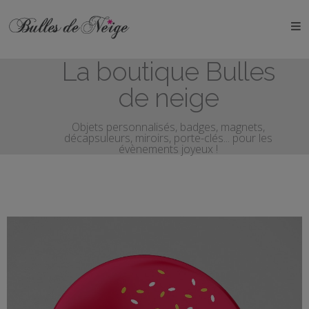
ÉVÉNEMENTS
La boutique Bulles
Anniversaires
de neige
Baptêmes
Objets personnalisés, badges, magnets,
décapsuleurs, miroirs, porte-clés... pour les
Communions
évènements joyeux !
EVJF
EVG
Mariages
Naissances
OBJETS