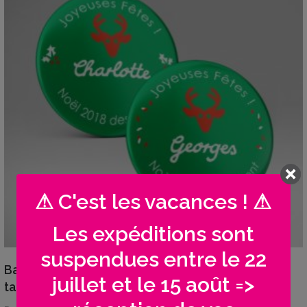
⚠ C'est les vacances ! ⚠
Les expéditions sont
suspendues entre le 22
VIEW DETAILS
Badge magnet prénom personnalisé | Plan de
juillet et le 15 août =>
table Cerf