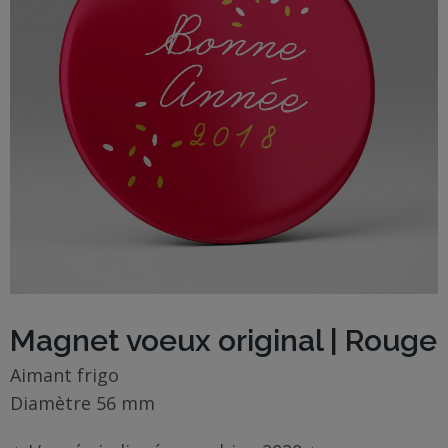
BOUTIQUE
Objets
personnalisés
Annonce
Grossesse
Cadeaux
Témoins
Cadeaux
Magnet voeux original | Rouge
Maîtresses
Aimant frigo
/ Nounou /
Diamètre 56 mm
Crèche