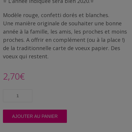
⭐ L’année indiquée sera bien 2020.⭐
Famille
/
Modèle rouge, confetti dorés et blanches.
Enfants
Une manière originale de souhaiter une bonne
année à la famille, les amis, les proches et moins
Messages
rigolos
proches. A offrir en complément (ou à la place !)
de la traditionnelle carte de voeux papier. Des
Noël
voeux qui restent.
/
Fêtes
2,70
€
ACTU
quantité
Contact
de
Magnet
voeux
Demande
original
AJOUTER AU PANIER
de devis
|
Rouge