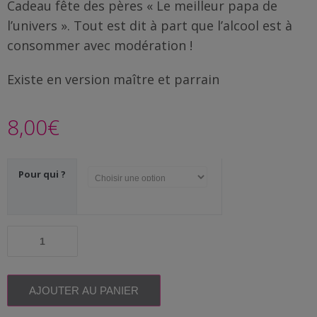
Famille
Cadeau fête des pères « Le meilleur papa de
/
l’univers ». Tout est dit à part que l’alcool est à
Enfants
consommer avec modération !
Messages
Existe en version maître et parrain
rigolos
8,00
€
Noël
/
Fêtes
Pour qui ?
ACTU
quantité
Contact
de
Cadeau
Demande
fête
de devis
des
AJOUTER AU PANIER
pères
|