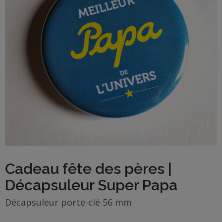
BOUTIQUE
Objets
personnalisés
Annonce
Grossesse
Cadeaux
Témoins
Cadeaux
Cadeau fête des pères |
Maîtresses
Décapsuleur Super Papa
/ Nounou /
Crèche
Décapsuleur porte-clé 56 mm