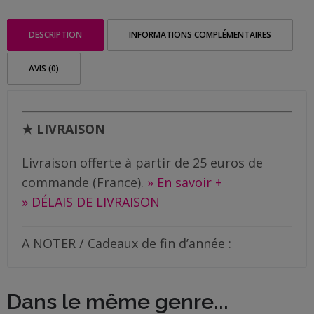
Me
Décapsuleur
contacter
Super
DESCRIPTION
INFORMATIONS COMPLÉMENTAIRES
Papa
Livraison
AVIS (0)
★ LIVRAISON
Livraison offerte à partir de 25 euros de
commande (France).
» En savoir +
» DÉLAIS DE LIVRAISON
A NOTER / Cadeaux de fin d’année :
Dans le même genre...