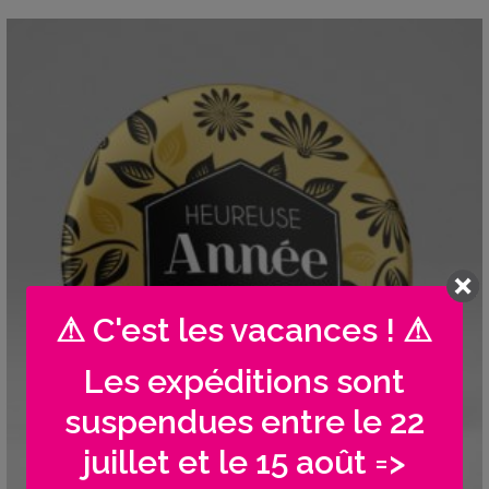
⚠ C'est les vacances ! ⚠
Les expéditions sont
suspendues entre le 22
juillet et le 15 août =>