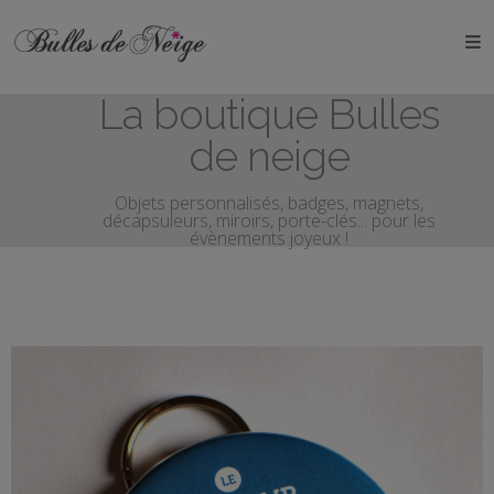
ÉVÉNEMENTS
La boutique Bulles
Anniversaires
de neige
Baptêmes
Objets personnalisés, badges, magnets,
décapsuleurs, miroirs, porte-clés... pour les
Communions
évènements joyeux !
EVJF
EVG
Mariages
Naissances
OBJETS