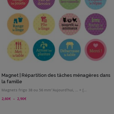
VIEW DETAILS
Magnet | Répartition des tâches ménagères dans
la famille
Magnets frigo 38 ou 56 mm"Aujourd'hui, ... + […
Plage
2,60
€
–
2,90
€
de
prix :