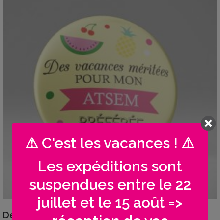
⚠ C'est les vacances ! ⚠
Les expéditions sont
suspendues entre le 22
juillet et le 15 août =>
VIEW DETAILS
Des vacances méritées / Ananas