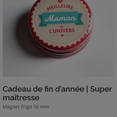
BOUTIQUE
Objets
personnalisés
Annonce
Grossesse
Cadeaux
Témoins
Cadeaux
Cadeau de fin d’année | Super
Maîtresses
maîtresse
/ Nounou /
Crèche
Magnet frigo 56 mm