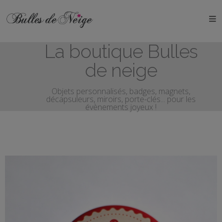
ÉVÉNEMENTS
La boutique Bulles
Anniversaires
de neige
Baptêmes
Objets personnalisés, badges, magnets,
décapsuleurs, miroirs, porte-clés... pour les
Communions
évènements joyeux !
EVJF
EVG
Mariages
Naissances
OBJETS