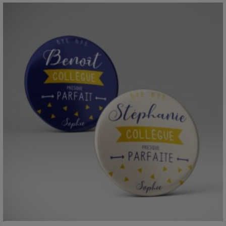
2,60€
à
2,90€