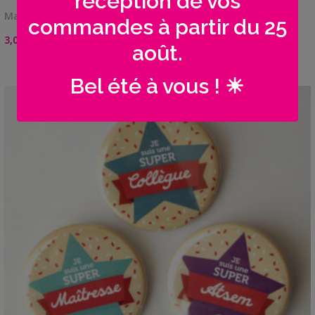
réception de vos
Magnet frigo 56 mmCadeau mignon et original à …
commandes à partir du 25
3,00
€
août.
Bel été à vous ! ☀