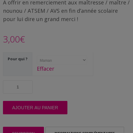
Famille
A offrir en remerciement aux maîtresse / maître /
/
nounou / ATSEM / AVS en fin d’année scolaire
Enfants
pour lui dire un grand merci !
Messages
3,00
€
rigolos
Noël
Pour qui ?
/
Effacer
Fêtes
quantité
ACTU
de
Cadeau
Contact
de
fin
AJOUTER AU PANIER
Demande
d'année
|
de devis
Super
maîtresse