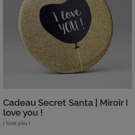
BOUTIQUE
Objets
personnalisés
Annonce
Grossesse
Cadeaux
Témoins
Cadeaux
Cadeau Secret Santa | Miroir I
Maîtresses
love you !
/ Nounou /
Crèche
I love you !