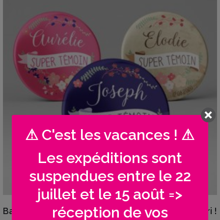
⚠ C'est les vacances ! ⚠
Les expéditions sont
suspendues entre le 22
juillet et le 15 août =>
VIEW DETAILS
réception de vos
Badge personnalisé cadeau | Super témoin fleuri !