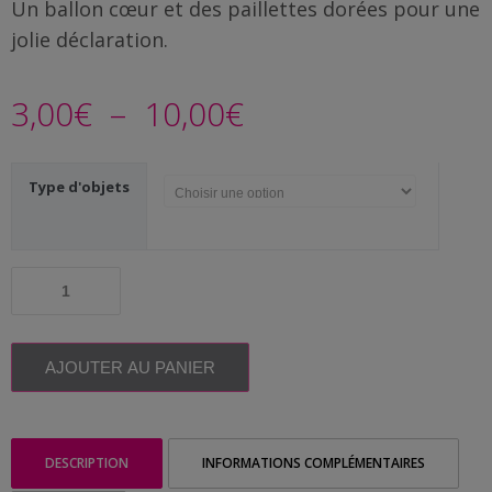
Famille
Un ballon cœur et des paillettes dorées pour une
/
jolie déclaration.
Enfants
Plage
3,00
€
–
10,00
€
Messages
rigolos
de
Type d'objets
Noël
prix :
/
Fêtes
3,00€
quantité
de
à
ACTU
Cadeau
Secret
10,00€
Contact
Santa
AJOUTER AU PANIER
|
Miroir
Demande
I
de devis
love
DESCRIPTION
INFORMATIONS COMPLÉMENTAIRES
you