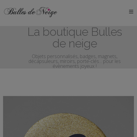
ÉVÉNEMENTS
La boutique Bulles
Anniversaires
de neige
Baptêmes
Objets personnalisés, badges, magnets,
décapsuleurs, miroirs, porte-clés... pour les
Communions
évènements joyeux !
EVJF
EVG
Mariages
Naissances
OBJETS