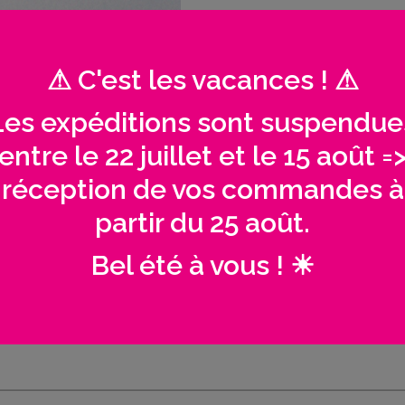
Plan
de
table
Noël
⚠ C'est les vacances ! ⚠
Les expéditions sont suspendue
entre le 22 juillet et le 15 août =
réception de vos commandes à
AVIS (0)
partir du 25 août.
Bel été à vous ! ☀
e commande (France).
» En savoir +