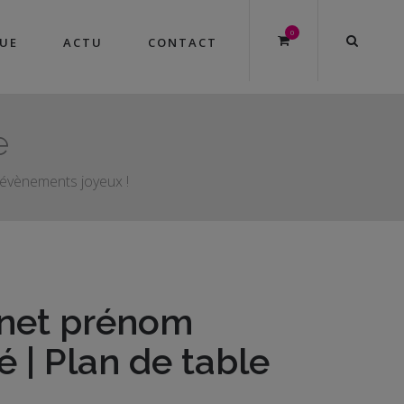
0
UE
ACTU
CONTACT
e
s évènements joyeux !
net prénom
é | Plan de table