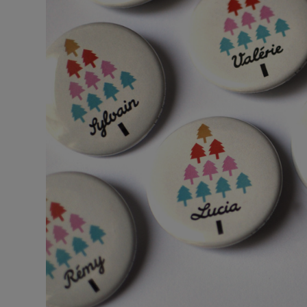
BOUTIQUE
Objets
personnalisés
Annonce
Grossesse
Cadeaux
Témoins
Cadeaux
Maîtresses
/ Nounou /
Crèche