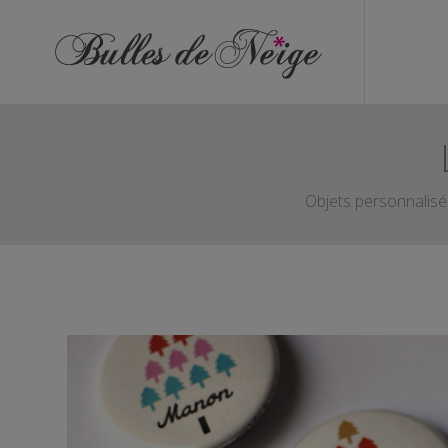
ÉVÉNEMENTS
Anniversaires
Baptêmes
Communions
Objets personnalisés
EVJF
EVG
Mariages
Naissances
OBJETS