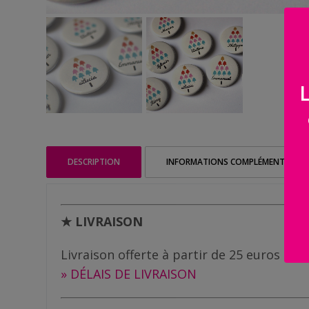
Famille
/
Enfants
Messages
rigolos
Noël
/
Fêtes
DESCRIPTION
INFORMATIONS COMPLÉMENTAIRES
ACTU
★ LIVRAISON
Contact
Livraison offerte à partir de 25 euros d
Demande
» DÉLAIS DE LIVRAISON
de devis