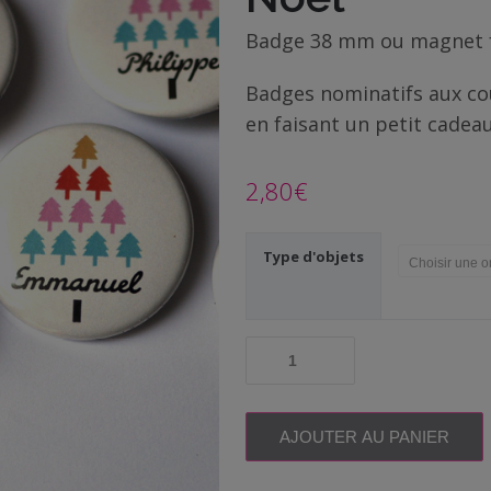
Badge 38 mm ou magnet 
Badges nominatifs aux cou
en faisant un petit cadea
2,80
€
Type d'objets
quantité
de
Badge
magnet
prénom
AJOUTER AU PANIER
personnalisé
|