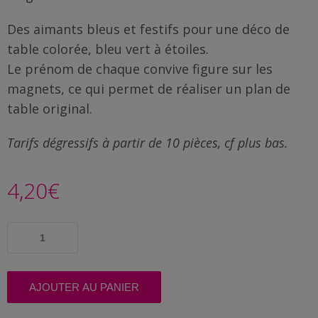
Famille
/
Des aimants bleus et festifs pour une déco de
Enfants
table colorée, bleu vert à étoiles.
Le prénom de chaque convive figure sur les
Messages
magnets, ce qui permet de réaliser un plan de
rigolos
table original.
Noël
Tarifs dégressifs à partir de 10 pièces, cf plus bas.
/
Fêtes
4,20
€
ACTU
quantité
Contact
de
Plan
Demande
de
table
AJOUTER AU PANIER
de devis
original
Baptême