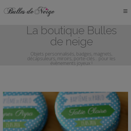
ÉVÉNEMENTS
La boutique Bulles
Anniversaires
de neige
Baptêmes
Objets personnalisés, badges, magnets,
décapsuleurs, miroirs, porte-clés... pour les
Communions
évènements joyeux !
EVJF
EVG
Mariages
Naissances
OBJETS