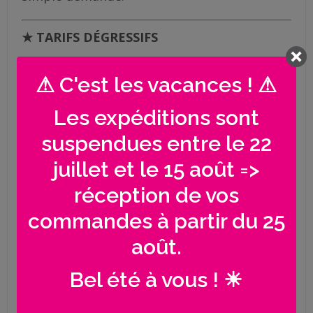
★ TARIFS DÉGRESSIFS
A partir de 10 pièces : 10 % de réduction
⚠ C'est les vacances ! ⚠
A partir de 20 pièces : 15 % de réduction
A partir de 30 pièces : 19 % de réduction
Les expéditions sont
A partir de 50 pièces : 32 % de réduction
suspendues entre le 22
A partir de 75 pièces : 37 % de réduction
A partir de 100 pièces : 46 % de
juillet et le 15 août =>
réduction
réception de vos
La réduction sera automatiquement
commandes à partir du 25
appliquée à votre panier.
août.
Bel été à vous ! ☀
NB : les visuels, couleurs et motifs ne sont
pas personnalisables