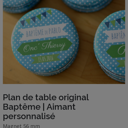
BOUTIQUE
Objets
personnalisés
Annonce
Grossesse
Cadeaux
Témoins
Cadeaux
Plan de table original
Maîtresses
Baptême | Aimant
/ Nounou /
personnalisé
Crèche
Magnet 56 mm