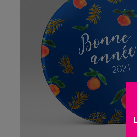
BOUTIQUE
Objets
personnalisés
Annonce
Grossesse
Cadeaux
Témoins
Cadeaux
Maîtresses
/ Nounou /
Crèche