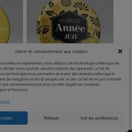
Gérer le consentement aux cookies
les meilleures expériences, nous utilisons des technologies telles que les
r stocker et/ou accéder aux informations des appareils. Le fait de
 ces technologies nous permettra de traiter des données telles que le
VIEW DETAILS
 de navigation ou les ID uniques sur ce site. Le fait de ne pas consentir
aillettes
Magnet voeux original | Fleurs or
r son consentement peut avoir un effet négatif sur certaines
ques et fonctions.
 L'année
Aimant frigo Diamètre 56 mmA offrir en
complé…
rvices
3,00
€
cepter
Refuser
Voir les préférences