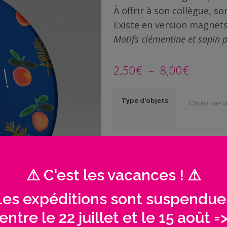
À offrir à son collègue, s
Existe en version magnets
Motifs clémentine et sapin p
Plage
2,50
€
–
8,00
€
de
Type d'objets
prix :
2,50€
à
quantité
de
8,00€
Aimant
⚠ C'est les vacances ! ⚠
voeux
original
AJOUTER AU PANIER
|
Les expéditions sont suspendue
Signature
personnalisé
entre le 22 juillet et le 15 août =