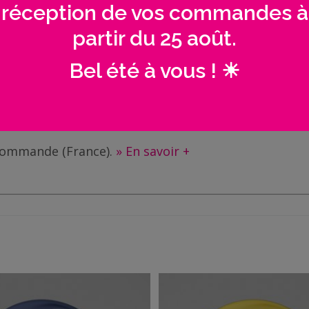
réception de vos commandes à
partir du 25 août.
AVIS (0)
Bel été à vous ! ☀
e commande (France).
» En savoir +