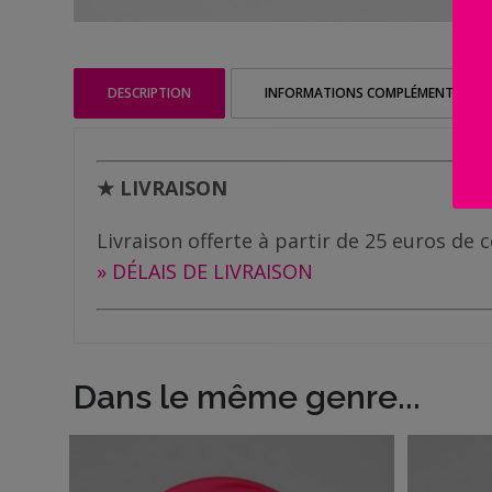
Famille
/
Enfants
DESCRIPTION
INFORMATIONS COMPLÉMENTAIRES
Messages
rigolos
★ LIVRAISON
Noël
/
Livraison offerte à partir de 25 euros d
Fêtes
» DÉLAIS DE LIVRAISON
ACTU
Contact
Dans le même genre...
Demande
de devis