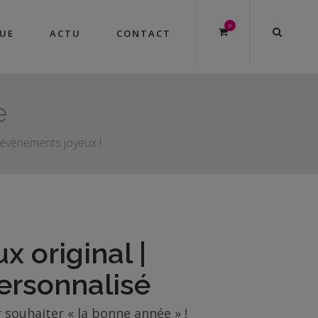
0
UE
ACTU
CONTACT
e
s évènements joyeux !
x original |
ersonnalisé
souhaiter « la bonne année » !