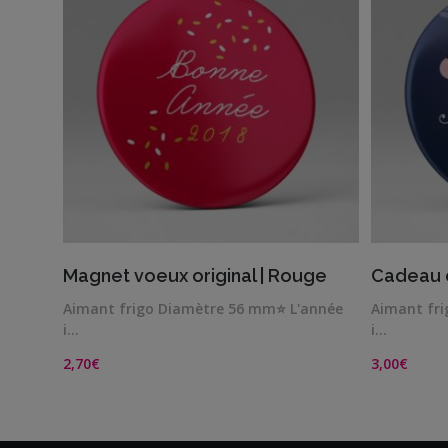
Me
contacter
Livraison
VIEW DETAILS
Magnet voeux original | Rouge
Cadeau o
Aimant frigo Diamètre 56 mm⭐ L'année
Aimant fr
i…
i…
2,70
€
3,00
€