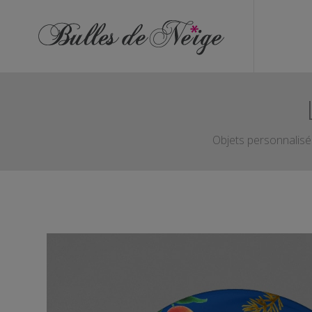
ÉVÉNEMENTS
Anniversaires
Baptêmes
Communions
Objets personnalisés
EVJF
EVG
Mariages
Naissances
OBJETS