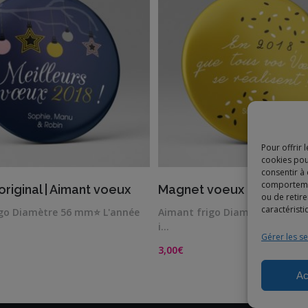
Pour offrir 
cookies pou
consentir à
VIEW DETAILS
VIEW DETAILS
comportement
riginal | Aimant voeux
Magnet voeux original | P
ou de retire
caractéristi
igo Diamètre 56 mm⭐ L'année
Aimant frigo Diamètre 56 mm⭐
i…
Gérer les se
3,00
€
Ac