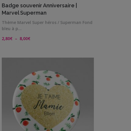
Badge souvenir Anniversaire |
Marvel Superman
Thème Marvel Super héros / Superman Fond
bleu à p…
Plage
2,80
€
–
8,00
€
de
prix :
2,80€
à
8,00€