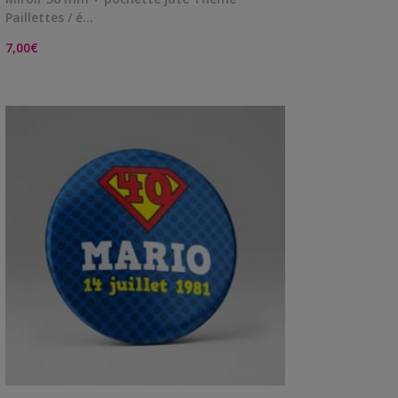
Me
Paillettes / é…
contacter
7,00
€
Livraison
VIEW DETAILS